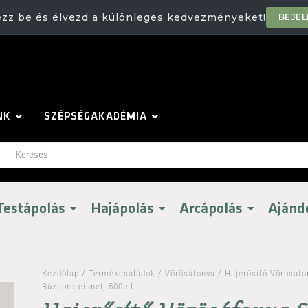
ezz be és élvezd a különleges kedvezményeket!
BEJE
NK
SZÉPSÉGAKADÉMIA
Testápolás
Hajápolás
Arcápolás
Ajánd
Kezdőlap
/
Termékcsaládok
/
Vörösáfonya
/ Hajerősítő Vörösáf
Búzaproteinnel, 500ml