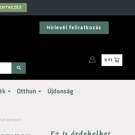
LENTKEZÉS
Hírlevél feliratkozás
0
Ft
ék
Otthon
Újdonság
onya Sampon
Ez is érdekelhet