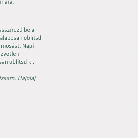
ámára.
sszírozd be a
 alaposan öblítsd
ajmosást. Napi
özvetlen
an öblítsd ki.
alzsam
Hajolaj
,