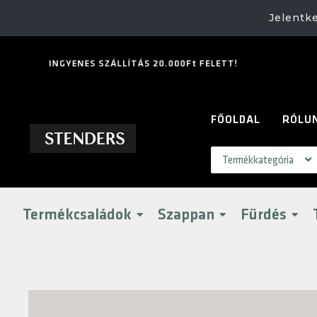
🎁
Jelentk
I
N
G
Y
E
N
E
S
S
Z
Á
L
L
Í
T
Á
S
2
0
.
0
0
0
F
t
F
E
L
E
T
T
!
FŐOLDAL
RÓLU
Termékcsaládok
Szappan
Fürdés