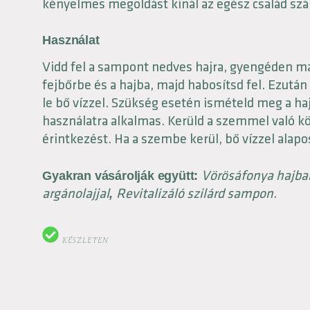
kényelmes megoldást kínál az egész család sz
Használat
Vidd fel a sampont nedves hajra, gyengéden ma
fejbőrbe és a hajba, majd habosítsd fel. Ezután
le bő vízzel. Szükség esetén ismételd meg a h
használatra alkalmas. Kerüld a szemmel való k
érintkezést. Ha a szembe kerül, bő vízzel alapos
Vörösáfonya hajb
Gyakran vásárolják együtt:
argánolajjal
Revitalizáló szilárd sampon.
,
KÉSZLETEN