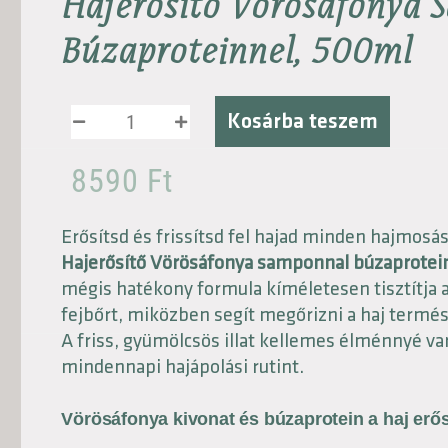
Hajerősítő Vörösáfonya
Búzaproteinnel, 500ml
Kosárba teszem
8590
Ft
Erősítsd és frissítsd fel hajad minden hajmosá
Hajerősítő Vörösáfonya samponnal búzaprotei
mégis hatékony formula kíméletesen tisztítja a
fejbőrt, miközben segít megőrizni a haj termész
A friss, gyümölcsös illat kellemes élménnyé var
mindennapi hajápolási rutint.
Vörösáfonya kivonat és búzaprotein a haj erős