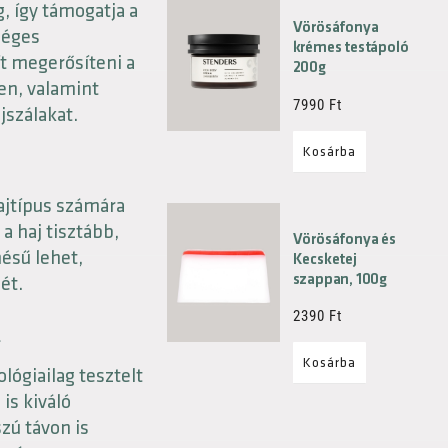
, így támogatja a
Vörösáfonya
séges
krémes testápoló
t megerősíteni a
200g
en, valamint
7990
Ft
jszálakat.
Kosárba
jtípus számára
a haj tisztább,
Vörösáfonya és
ésű lehet,
Kecsketej
szappan, 100g
ét.
2390
Ft
z
Kosárba
lógiailag tesztelt
is kiváló
zú távon is