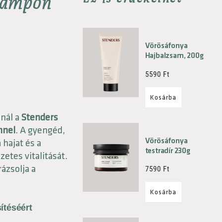
 Sampon
Vörösáfonya
Hajbalzsam, 200g
5590
Ft
Kosárba
snál a
Stenders
nnel
. A gyengéd,
Vörösáfonya
 hajat és a
testradír 230g
etes vitalitását.
ázsolja a
7590
Ft
Kosárba
ítéséért