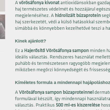
A
vörösáfonya kivonat
antioxidánsokban gazdag
haj természetes védelmét és hozzájárul egész
megjelenéséhez. A
hidrolizált búzaprotein
segí
haj szerkezetét, védi a külső hatásokkal szemb
simábbá és könnyebben kezelhetővé teszi a ha
Kinek ajánlott?
Ez a
Hajerősítő Vörösáfonya sampon
minden ha
ideális választás. Rendszeres használat mellett 
puhább és természetesen ragyogóbb megjelen
miközben megőrzi könnyedségét és frissesség
Kíméletes formula a mindennapi hajápolásho
A
Vörösáfonya sampon búzaproteinnel
dermato
formulával készült, így mindennapi használatra 
választás. Praktikus
500 ml-es kiszerelése
hoss