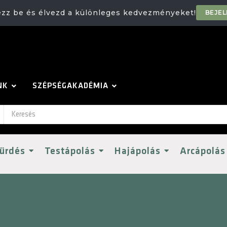
ezz be és élvezd a különleges kedvezményeket!
BEJE
NK
SZÉPSÉGAKADÉMIA
ürdés
Testápolás
Hajápolás
Arcápolás