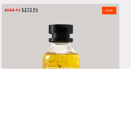
5272
Ft
6590
Ft
Sale