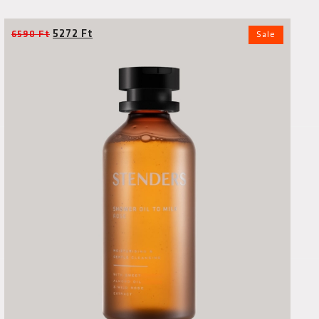
5272
Ft
6590
Ft
Sale