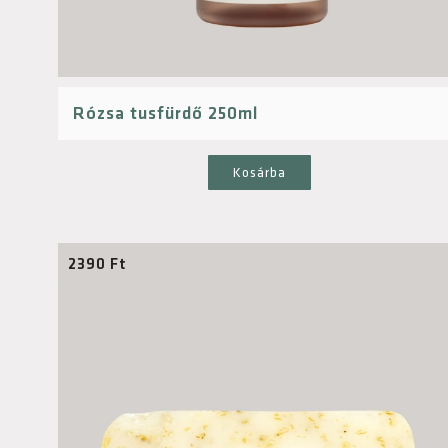
Rózsa tusfürdő 250ml
Kosárba
2390
Ft