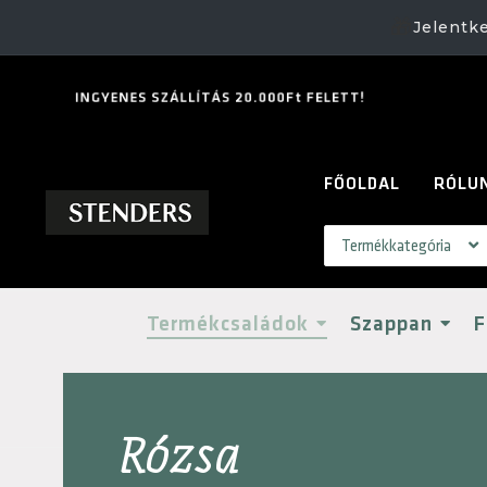
🎁
Jelentk
I
N
G
Y
E
N
E
S
S
Z
Á
L
L
Í
T
Á
S
2
0
.
0
0
0
F
t
F
E
L
E
T
T
!
FŐOLDAL
RÓLU
Termékcsaládok
Szappan
F
Rózsa