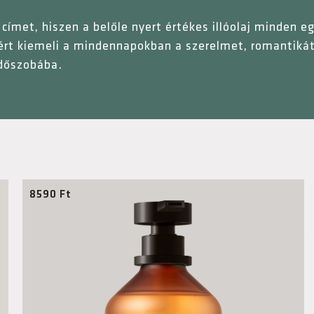
címet, hiszen a belőle nyert értékes illóolaj minden e
zért kiemeli a mindennapokban a szerelmet, romantikát 
rdőszobába.
8590
Ft