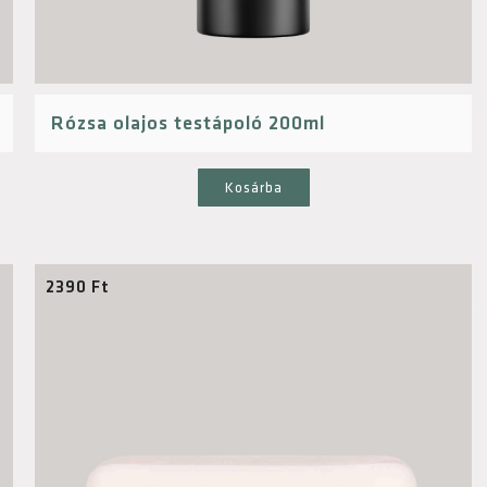
Rózsa olajos testápoló 200ml
Kosárba
2390
Ft