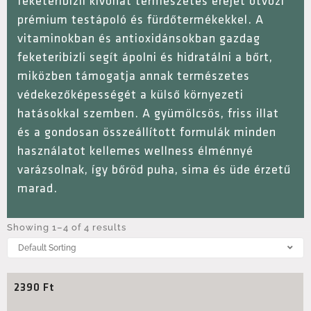
feketeribizli kivonat természetes erejét ötvözi
prémium testápoló és fürdőtermékekkel. A
vitaminokban és antioxidánsokban gazdag
feketeribizli segít ápolni és hidratálni a bőrt,
miközben támogatja annak természetes
védekezőképességét a külső környezeti
hatásokkal szemben. A gyümölcsös, friss illat
és a gondosan összeállított formulák minden
használatot kellemes wellness élménnyé
varázsolnak, így bőröd puha, sima és üde érzetű
marad.
Showing 1–4 of 4 results
2390
Ft