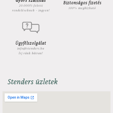
Gyors szállítás
Biztonságos fizetés
20.000Ft feletti
100% megbízható
rendeléseknek - ingyen!
Ügyfélszolgálat
info@stenders.hu
Írj ránk bátran!
Stenders üzletek