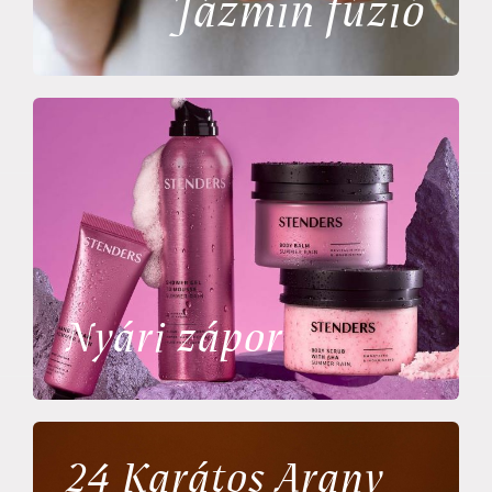
Jázmin fúzió
Nyári zápor
24 Karátos Arany