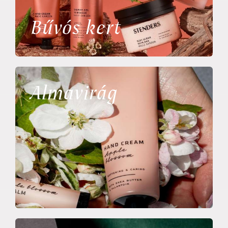
Bűvós kert
Almavirág