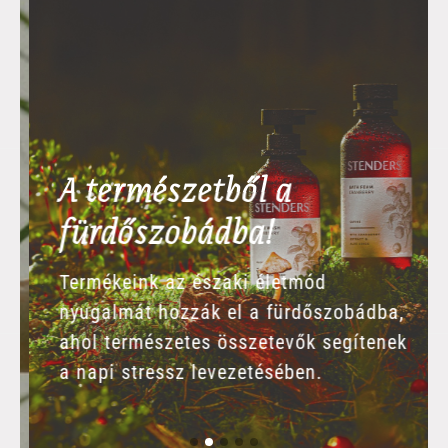
A természetből a
fürdőszobádba!
Termékeink az északi életmód
nyugalmát hozzák el a fürdőszobádba,
ahol természetes összetevők segítenek
a napi stressz levezetésében.