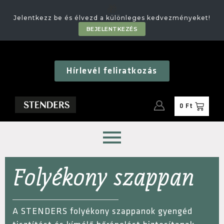
🎁
Jelentkezz be és élvezd a különleges kedvezményeket!
BEJELENTKEZÉS
Hírlevél feliratkozás
0
Ft
Folyékony szappan
A STENDERS folyékony szappanok gyengéd