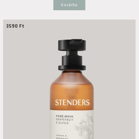
Kosárba
3590
Ft