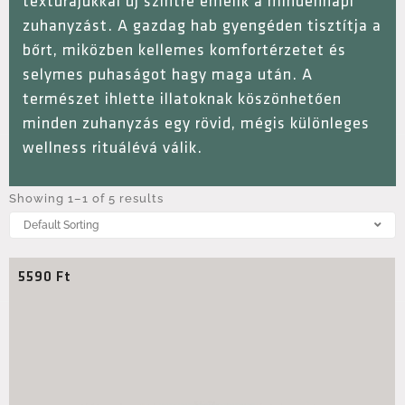
textúrájukkal új szintre emelik a mindennapi
zuhanyzást. A gazdag hab gyengéden tisztítja a
bőrt, miközben kellemes komfortérzetet és
selymes puhaságot hagy maga után. A
természet ihlette illatoknak köszönhetően
minden zuhanyzás egy rövid, mégis különleges
wellness rituálévá válik.
Showing 1–1 of 5 results
5590
Ft