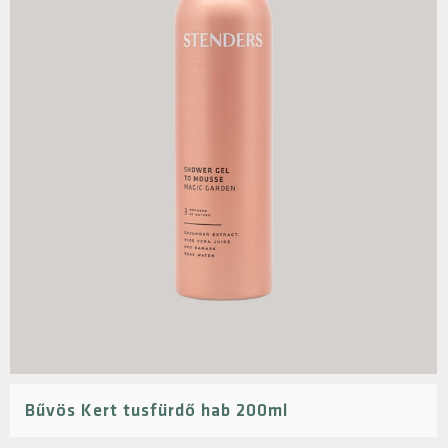
Bűvös Kert tusfürdő hab 200ml