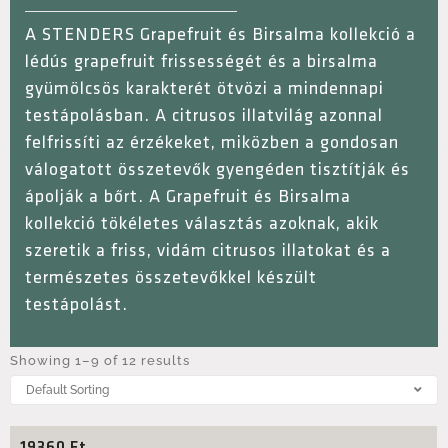
A STENDERS Grapefruit és Birsalma kollekció a
lédús grapefruit frissességét és a birsalma
gyümölcsös karakterét ötvözi a mindennapi
testápolásban. A citrusos illatvilág azonnal
felfrissíti az érzékeket, miközben a gondosan
válogatott összetevők gyengéden tisztítják és
ápolják a bőrt. A Grapefruit és Birsalma
kollekció tökéletes választás azoknak, akik
szeretik a friss, vidám citrusos illatokat és a
természetes összetevőkkel készült
testápolást.
Showing 1–9 of 12 results
19360
Ft