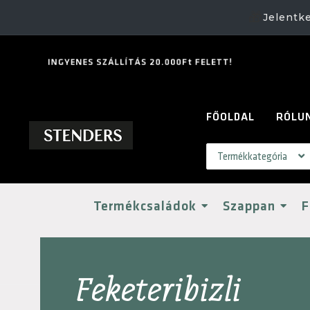
🎁
Jelentk
I
N
G
Y
E
N
E
S
S
Z
Á
L
L
Í
T
Á
S
2
0
.
0
0
0
F
t
F
E
L
E
T
T
!
FŐOLDAL
RÓLU
Termékcsaládok
Szappan
F
Feketeribizli