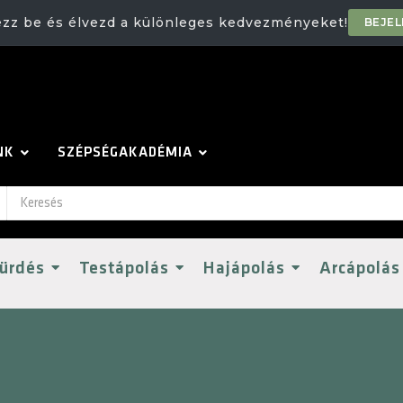
ezz be és élvezd a különleges kedvezményeket!
BEJE
NK
SZÉPSÉGAKADÉMIA
ürdés
Testápolás
Hajápolás
Arcápolás