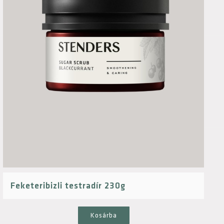
Feketeribizli testradír 230g
Kosárba