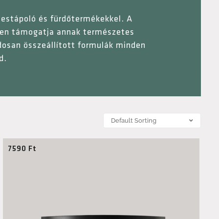
testápoló és fürdőtermékekkel. A
özben támogatja annak természetes
dosan összeállított formulák minden
d.
7590
Ft