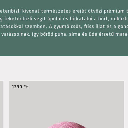
eteribizli kivonat természetes erejét ötvözi prémium 
 feketeribizli segít ápolni és hidratálni a bőrt, mik
atásokkal szemben. A gyümölcsös, friss illat és a gon
varázsolnak, így bőröd puha, sima és üde érzetű mara
1790
Ft