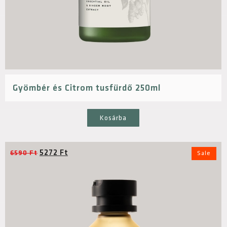
Gyömbér és Citrom tusfürdő 250ml
Kosárba
5272
Ft
6590
Ft
Sale