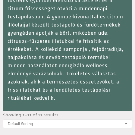
fűszeres gyömbér élénkítő karakterét és a
citrom frissességét ötvözi a mindennapi
testápolásban. A gyömbérkivonattal és citrom
illóolajjal készült testápoló és fürdőtermékek
gyengéden ápolják a bőrt, miközben üde,
citrusos-fűszeres illatukkal felfrissítik az
érzékeket. A kollekció samponjai, fejbőrradírja,
hajpakolása és egyéb testápoló termékei
minden használatot energizáló wellness
élménnyé varázsolnak. Tökéletes választás
azoknak, akik a természetes összetevőket, a
friss illatokat és a lendületes testápolási
rituálékat kedvelik.
Showing 1–11 of 11 results