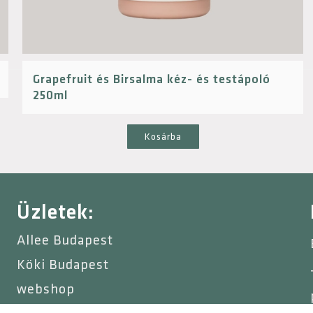
Grapefruit és Birsalma kéz- és testápoló
250ml
Kosárba
Üzletek:
Allee Budapest
Köki Budapest
webshop