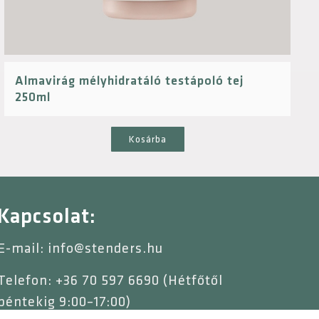
Almavirág mélyhidratáló testápoló tej
250ml
Kosárba
Kapcsolat:
E-mail: info@stenders.hu
Telefon: +36 70 597 6690 (Hétfőtől
péntekig 9:00–17:00)