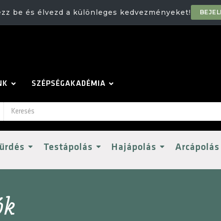
ezz be és élvezd a különleges kedvezményeket!
BEJE
NK
SZÉPSÉGAKADÉMIA
ürdés
Testápolás
Hajápolás
Arcápolás
ók