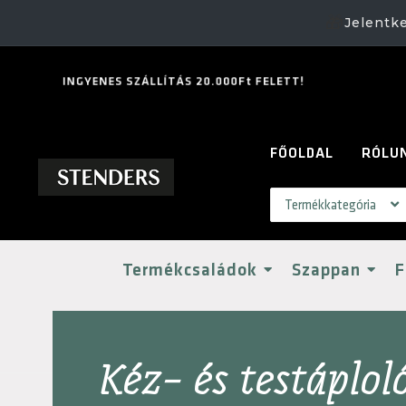
🎁
Jelentk
I
N
G
Y
E
N
E
S
S
Z
Á
L
L
Í
T
Á
S
2
0
.
0
0
0
F
t
F
E
L
E
T
T
!
FŐOLDAL
RÓLU
Termékcsaládok
Szappan
F
Kéz- és testáplol