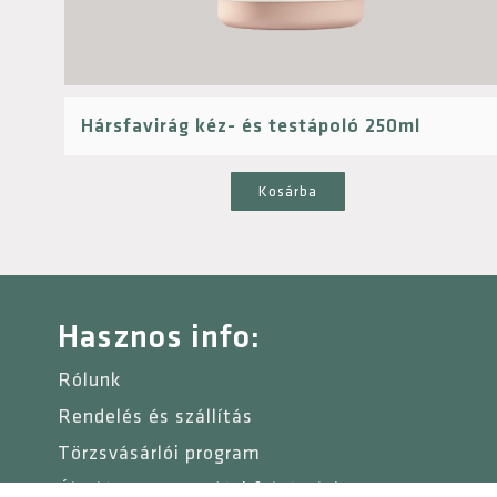
Hársfavirág kéz- és testápoló 250ml
Kosárba
Hasznos info:
Rólunk
Rendelés és szállítás
Törzsvásárlói program
Általános szerződési feltételek