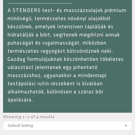
A STENDERS test- és masszázsolajok prémium
minőségű, természetes növényi olajokból
készülnek, amelyek intenzíven táplálják és
hidratálják a bőrt, segítenek megőrizni annak
puhaságát és rugalmasságát, miközben
természetes ragyogást kölcsönöznek neki.
Gazdag formulájuknak köszönhetően tökéletes
választást jelentenek egy pihentető
masszázshoz, ugyanakkor a mindennapi
testápolási rutin részeként is kiválóan
alkalmazhatók, különösen a száraz bőr
ápolására.
Showing 1–1 of 4 results