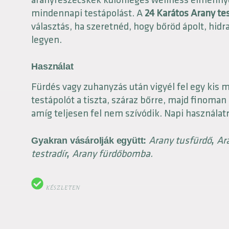
aranyrészecskék különleges wellness élménnyé
mindennapi testápolást. A
24 Karátos Arany te
választás, ha szeretnéd, hogy bőröd ápolt, hidr
legyen.
Használat
Fürdés vagy zuhanyzás után vigyél fel egy kis
testápolót a tiszta, száraz bőrre, majd finoma
amíg teljesen fel nem szívódik. Napi használatr
Arany tusfürdő
Ar
Gyakran vásárolják együtt:
,
testradír
Arany fürdőbomba.
,
KÉSZLETEN