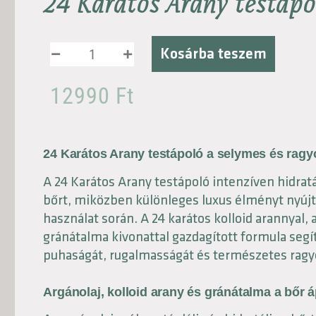
24 Karátos Arany testáp
Kosárba teszem
12990
Ft
24 Karátos Arany testápoló a selymes és ragy
A 24 Karátos Arany testápoló intenzíven hidratál
bőrt, miközben különleges luxus élményt nyúj
használat során. A 24 karátos kolloid arannyal, a
gránátalma kivonattal gazdagított formula segí
puhaságát, rugalmasságát és természetes ragy
Argánolaj, kolloid arany és gránátalma a bőr 