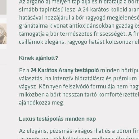
Az argánolaj mélyen táplálja és hidratálja a bőr
simább tapintású lesz. A 24 karátos kolloid aran
hatásával hozzájárul a bőr ragyogó megjelenés
gránátalma kivonat antioxidánsokban gazdag ö
támogatja a bőr természetes frissességét. A f
csillámok elegáns, ragyogó hatást kölcsönözne
Kinek ajánlott?
Ez a
24 Karátos Arany testápoló
minden bőrtípu
választás, ha intenzív hidratálásra és prémium
vágysz. Könnyen felszívódó formulája nem hagy
miközben a bőrt hosszan tartó komfortérzettel 
ajándékozza meg.
Luxus testápolás minden nap
Az elegáns, pézsmás-virágos illat és a bőrön f