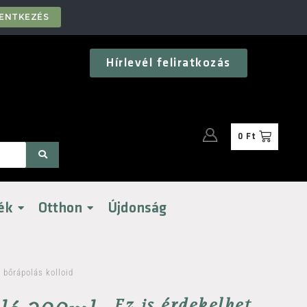
LENTKEZÉS
Hírlevél feliratkozás
0
Ft
ék
Otthon
Újdonság
 bőrápolás kolloid
Ez is érdekelhet