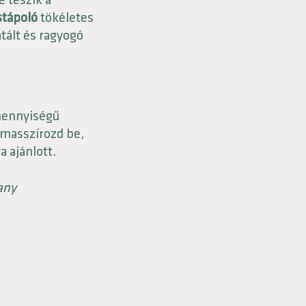
 teszik a
stápoló
tökéletes
atált és ragyogó
 mennyiségű
n masszírozd be,
a ajánlott.
any