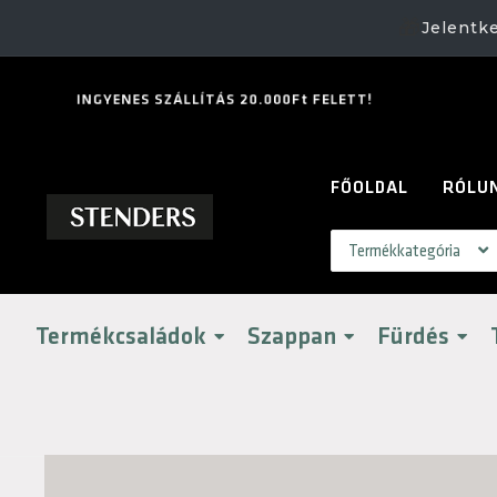
🎁
Jelentk
I
N
G
Y
E
N
E
S
S
Z
Á
L
L
Í
T
Á
S
2
0
.
0
0
0
F
t
F
E
L
E
T
T
!
FŐOLDAL
RÓLU
Termékcsaládok
Szappan
Fürdés