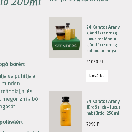
oló 200ml
24 Karátos Arany
ajándékcsomag –
luxus testápoló
ajándékcsomag
kolloid arannyal
41050
Ft
ogó bőrért
ja és puhítja a
Kosárba
t minden
rgánolajjal és
t megőrizni a bőr
24 Karátos Arany
ogását.
fürdőelixír – luxus
habfürdő, 250ml
ápolásáért
7990
Ft