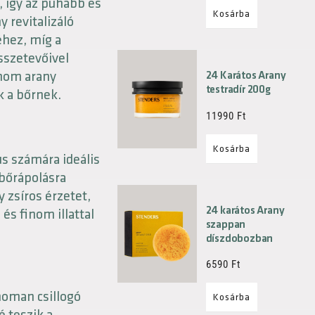
t, így az puhább és
Kosárba
y revitalizáló
éhez, míg a
sszetevőivel
inom arany
24 Karátos Arany
testradír 200g
k a bőrnek.
11990
Ft
Kosárba
s számára ideális
 bőrápolásra
 zsíros érzetet,
24 karátos Arany
és finom illattal
szappan
díszdobozban
6590
Ft
inoman csillogó
Kosárba