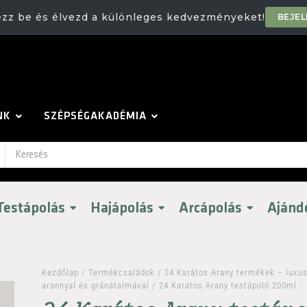
ezz be és élvezd a különleges kedvezményeket!
BEJE
NK
SZÉPSÉGAKADÉMIA
Testápolás
Hajápolás
Arcápolás
Ajánd
Kezdőlap
/
Termékcsaládok
/
24 Karátos Arany termékek – luxus
arannyal és gránátalmával
/ 24 Karátos Arany testápoló 200ml