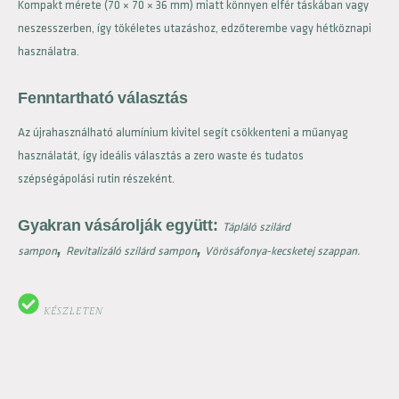
Kompakt mérete (70 × 70 × 36 mm) miatt könnyen elfér táskában vagy
neszesszerben, így tökéletes utazáshoz, edzőterembe vagy hétköznapi
használatra.
Fenntartható választás
Az újrahasználható alumínium kivitel segít csökkenteni a műanyag
használatát, így ideális választás a zero waste és tudatos
szépségápolási rutin részeként.
Gyakran vásárolják együtt:
Tápláló szilárd
,
,
sampon
Revitalizáló szilárd sampon
Vörösáfonya-kecsketej szappan.
KÉSZLETEN