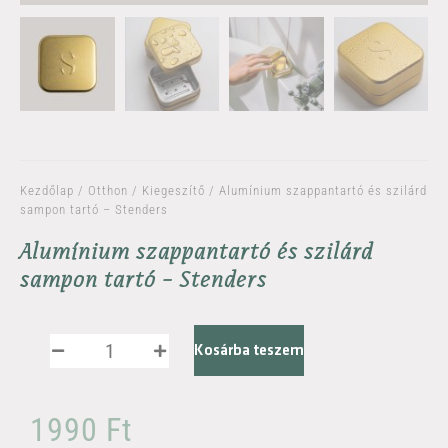
Kezdőlap
/
Otthon
/
Kiegeszítő
/ Alumínium szappantartó és szilárd
sampon tartó – Stenders
Alumínium szappantartó és szilárd
sampon tartó - Stenders
Kosárba teszem
1990
Ft