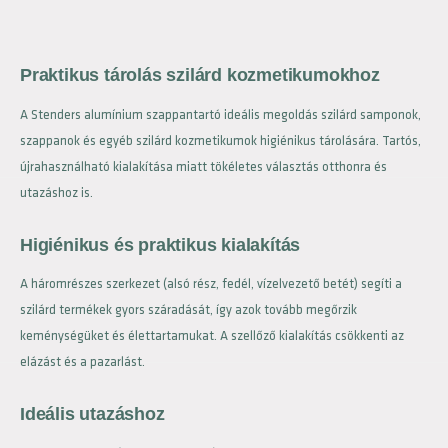
Praktikus tárolás szilárd kozmetikumokhoz
A Stenders alumínium szappantartó ideális megoldás szilárd samponok,
szappanok és egyéb szilárd kozmetikumok higiénikus tárolására. Tartós,
újrahasználható kialakítása miatt tökéletes választás otthonra és
utazáshoz is.
Higiénikus és praktikus kialakítás
A háromrészes szerkezet (alsó rész, fedél, vízelvezető betét) segíti a
szilárd termékek gyors száradását, így azok tovább megőrzik
keménységüket és élettartamukat. A szellőző kialakítás csökkenti az
elázást és a pazarlást.
Ideális utazáshoz