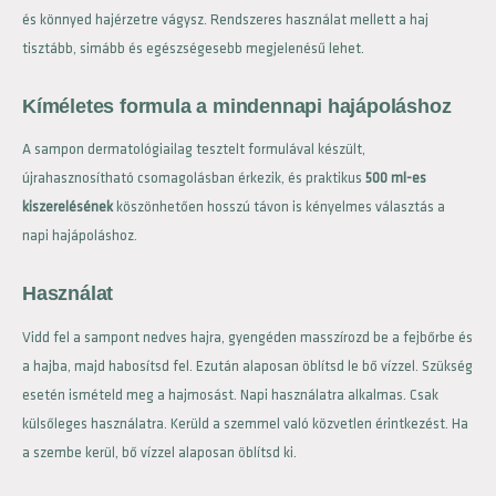
és könnyed hajérzetre vágysz. Rendszeres használat mellett a haj
tisztább, simább és egészségesebb megjelenésű lehet.
Kíméletes formula a mindennapi hajápoláshoz
A sampon dermatológiailag tesztelt formulával készült,
újrahasznosítható csomagolásban érkezik, és praktikus
500 ml-es
kiszerelésének
köszönhetően hosszú távon is kényelmes választás a
napi hajápoláshoz.
Használat
Vidd fel a sampont nedves hajra, gyengéden masszírozd be a fejbőrbe és
a hajba, majd habosítsd fel. Ezután alaposan öblítsd le bő vízzel. Szükség
esetén ismételd meg a hajmosást. Napi használatra alkalmas. Csak
külsőleges használatra. Kerüld a szemmel való közvetlen érintkezést. Ha
a szembe kerül, bő vízzel alaposan öblítsd ki.