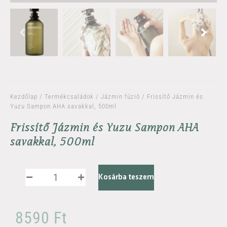
Kezdőlap
/
Termékcsaládok
/
Jázmin fúzió
/ Frissítő Jázmin és
Yuzu Sampon AHA savakkal, 500ml
Frissítő Jázmin és Yuzu Sampon AHA
savakkal, 500ml
Kosárba teszem
8590
Ft