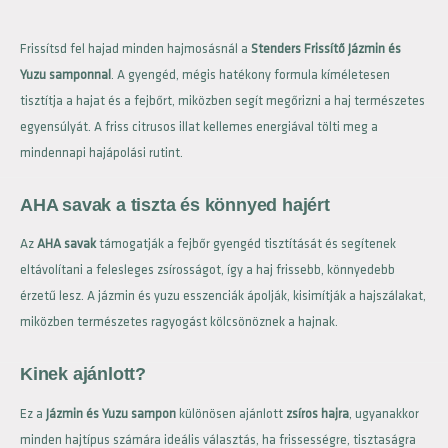
Frissítsd fel hajad minden hajmosásnál a
Stenders Frissítő Jázmin és
Yuzu samponnal
. A gyengéd, mégis hatékony formula kíméletesen
tisztítja a hajat és a fejbőrt, miközben segít megőrizni a haj természetes
egyensúlyát. A friss citrusos illat kellemes energiával tölti meg a
mindennapi hajápolási rutint.
AHA savak a tiszta és könnyed hajért
Az
AHA savak
támogatják a fejbőr gyengéd tisztítását és segítenek
eltávolítani a felesleges zsírosságot, így a haj frissebb, könnyedebb
érzetű lesz. A jázmin és yuzu esszenciák ápolják, kisimítják a hajszálakat,
miközben természetes ragyogást kölcsönöznek a hajnak.
Kinek ajánlott?
Ez a
Jázmin és Yuzu sampon
különösen ajánlott
zsíros hajra
, ugyanakkor
minden hajtípus számára ideális választás, ha frissességre, tisztaságra