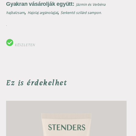
Gyakran vásárolják együtt:
Jázmin és Verbéna
,
,
hajbalzsam
Hajolaj argánolajjal
Serkentő szilárd sampon.
.
KÉSZLETEN
Ez is érdekelhet