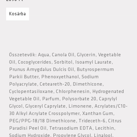
Kosárba
Összetevők: Aqua, Canola Oil, Glycerin, Vegetable
Oil, Cocoglycerides, Sorbitol, Isoamyl Laurate,
Prunus Amygdalus Dulcis Oil, Butyrospermum
Parkii Butter, Phenoxyethanol, Sodium
Polyacrylate, Ceteareth-20, Dimethicone,
Cyclopentasiloxane, Chlorphenesin, Hydrogenated
Vegetable Oil, Parfum, Polysorbate 20, Caprylyl
Glycol, Glyceryl Caprylate, Limonene, Acrylates/C10-
30 Alkyl Acrylate Crosspolymer, Xanthan Gum,
PEG/PPG-18/18 Dimethicone, Trideceth-6, Citrus
Paradisi Peel Oil, Tetrasodium EDTA, Lecithin,
Sodium Hydroxide, Propylene Glycol, Linalool,