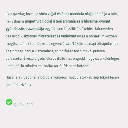
Ez a gazdag formula
shea vajjal és édes mandula olajjal
táplálja a bőrt,
miközben a
grapefruit illóolaj isteni aromája és a birsalma kivonat
gyümölcsös esszenciája
együttesen frissítik érzékeidet. Könnyedén
beszívódik,
azonnali hidratálást és védelmet
nyújt a bőrnek, miközben
megőrzi annak természetes egyensúlyát. Tökéletes napi bőrápoláshoz,
segít megelőzni a kiszáradást, és bőrfelületed simává, puhává
varázsolja. Élvezd a gyümölcsös illatot, és engedd, hogy ez a különleges
kombináció minden használatkor felfrissítse bőrödet!
Használat: Vedd fel a bőrödre körkörös mozdulatokkal, míg tökéletesen
be nem szívódik.
KÉSZLETEN