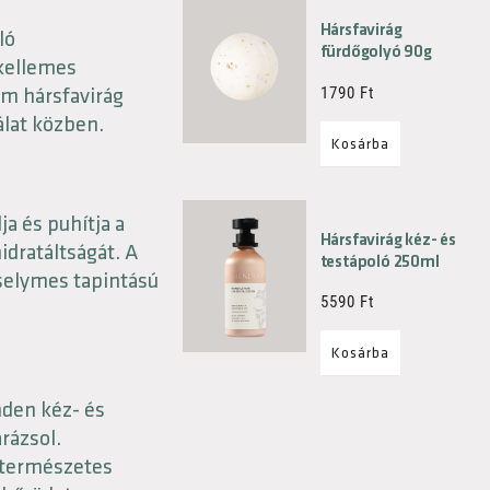
Hársfavirág
ló
fürdőgolyó 90g
 kellemes
om hársfavirág
1790
Ft
lat közben.
Kosárba
a és puhítja a
Hársfavirág kéz- és
idratáltságát. A
testápoló 250ml
selymes tapintású
5590
Ft
Kosárba
nden kéz- és
rázsol.
a természetes