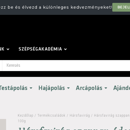
ezz be és élvezd a különleges kedvezményeket!
BEJE
NK
SZÉPSÉGAKADÉMIA
Testápolás
Hajápolás
Arcápolás
Ajánd
Kezdőlap
/
Termékcsaládok
/
Hársfavirág
/ Hársfavirág szappan
100g