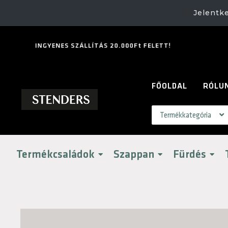
🎁
Jelentk
I
N
G
Y
E
N
E
S
S
Z
Á
L
L
Í
T
Á
S
2
0
.
0
0
0
F
t
F
E
L
E
T
T
!
FŐOLDAL
RÓLU
Termékcsaládok
Szappan
Fürdés