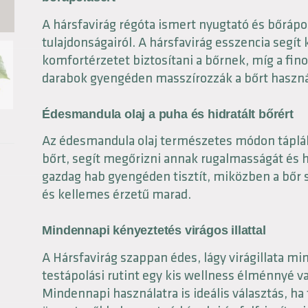
A hársfavirág régóta ismert nyugtató és bőrápo
tulajdonságairól. A hársfavirág esszencia segít
komfortérzetet biztosítani a bőrnek, míg a fin
darabok gyengéden masszírozzák a bőrt haszná
Édesmandula olaj a puha és hidratált bőrért
Az édesmandula olaj természetes módon táplálj
bőrt, segít megőrizni annak rugalmasságát és h
gazdag hab gyengéden tisztít, miközben a bőr 
és kellemes érzetű marad.
Mindennapi kényeztetés virágos illattal
A Hársfavirág szappan édes, lágy virágillata mi
testápolási rutint egy kis wellness élménnyé va
Mindennapi használatra is ideális választás, h