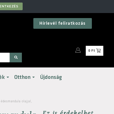
LENTKEZÉS
Hírlevél feliratkozás
0
Ft
ék
Otthon
Újdonság
 édesmandula olajjal,
Ez is érdekelhet