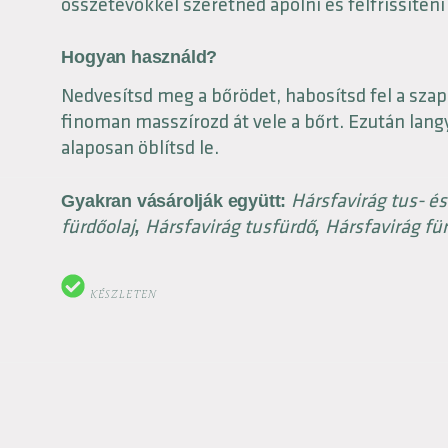
összetevőkkel szeretnéd ápolni és felfrissíteni
Hogyan használd?
Nedvesítsd meg a bőrödet, habosítsd fel a sza
finoman masszírozd át vele a bőrt. Ezután lang
alaposan öblítsd le.
Hársfavirág tus- és
Gyakran vásárolják együtt:
fürdőolaj
Hársfavirág tusfürdő
Hársfavirág fü
,
,
KÉSZLETEN