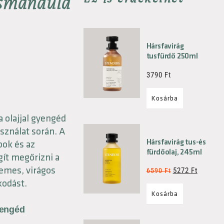
esmandula
Hársfavirág
tusfürdő 250ml
3790
Ft
Kosárba
olajjal gyengéd
asználat során. A
Hársfavirág tus-és
bok és az
fürdőolaj, 245ml
ít megőrizni a
lemes, virágos
5272
Ft
6590
Ft
kodást.
Kosárba
yengéd