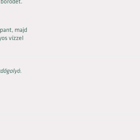
 bőrödet.
ppant, majd
yos vízzel
rdőgolyó.