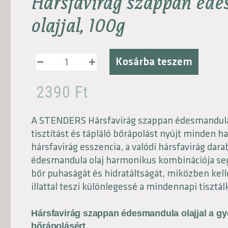
Hársfavirág szappan éd
olajjal, 100g
Kosárba teszem
2390
Ft
A STENDERS Hársfavirág szappan édesmandula 
tisztítást és tápláló bőrápolást nyújt minden h
hársfavirág esszencia, a valódi hársfavirág dara
édesmandula olaj harmonikus kombinációja seg
bőr puhaságát és hidratáltságát, miközben kel
illattal teszi különlegessé a mindennapi tisztál
Hársfavirág szappan édesmandula olajjal a g
bőrápolásért