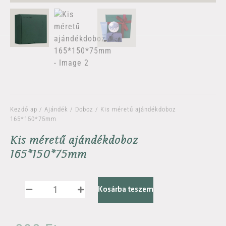
Kezdőlap
/
Ajándék
/
Doboz
/ Kis méretű ajándékdoboz
165*150*75mm
Kis méretű ajándékdoboz
165*150*75mm
Kosárba teszem