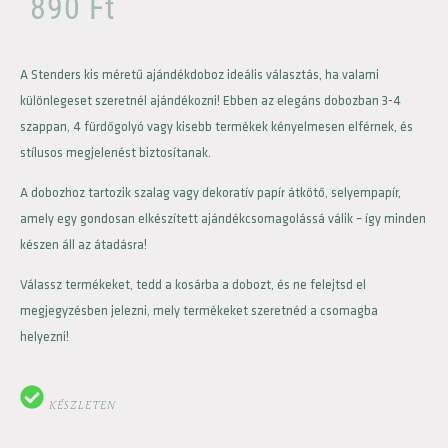
890
Ft
A Stenders kis méretű ajándékdoboz ideális választás, ha valami
különlegeset szeretnél ajándékozni! Ebben az elegáns dobozban 3-4
szappan, 4 fürdőgolyó vagy kisebb termékek kényelmesen elférnek, és
stílusos megjelenést biztosítanak.
A dobozhoz tartozik szalag vagy dekoratív papír átkötő, selyempapír,
amely egy gondosan elkészített ajándékcsomagolássá válik – így minden
készen áll az átadásra!
Válassz termékeket, tedd a kosárba a dobozt, és ne felejtsd el
megjegyzésben jelezni, mely termékeket szeretnéd a csomagba
helyezni!
KÉSZLETEN