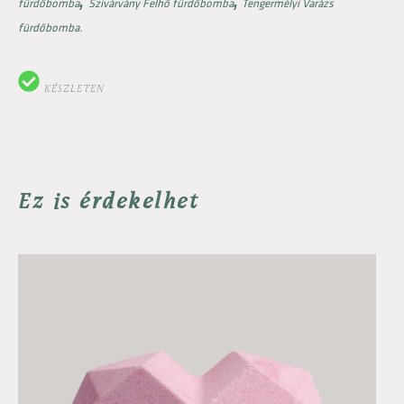
,
,
fürdőbomba
Szivárvány Felhő fürdőbomba
Tengermélyi Varázs
fürdőbomba.
KÉSZLETEN
Ez is érdekelhet