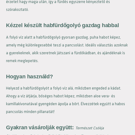
érzetet hagy maga után, így a fürdés egyszerre kényeztető és
szórakoztató.
Kézzel készült habfürdőgolyó gazdag habbal
A folyó víz alatt a habfürdőgolyó gyorsan gazdag, puha habot képez,
amely még különlegesebbé teszi a pancsolást. Ideális választás azoknak
a gyerekeknek, akik szeretnek játszani a fürdőkádban, és ajándéknak is
remek meglepetés.
Hogyan használd?
Helyezd a habfürdőgolyót a folyó víz alá, miközben engeded a kádat.
Ahogy a víz átjárja, bőséges habot képez, miközben aloe vera- és
kamillakivonatával gyengéden ápolja a bőrt. Élvezzétek együtt a habos
pancsolás minden pillanatát!
Gyakran vásárolják együtt:
Természet Csókja