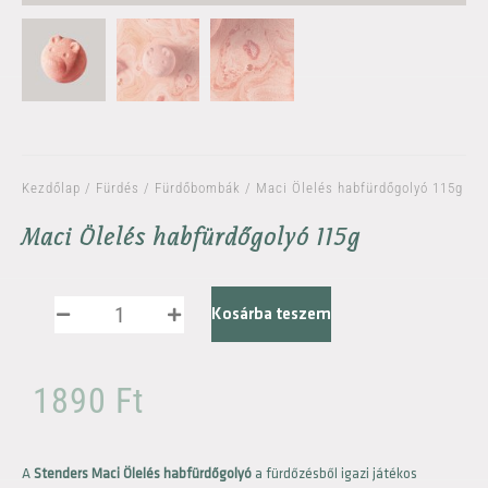
Kezdőlap
/
Fürdés
/
Fürdőbombák
/ Maci Ölelés habfürdőgolyó 115g
Maci Ölelés habfürdőgolyó 115g
Kosárba teszem
1890
Ft
A
Stenders Maci Ölelés habfürdőgolyó
a fürdőzésből igazi játékos