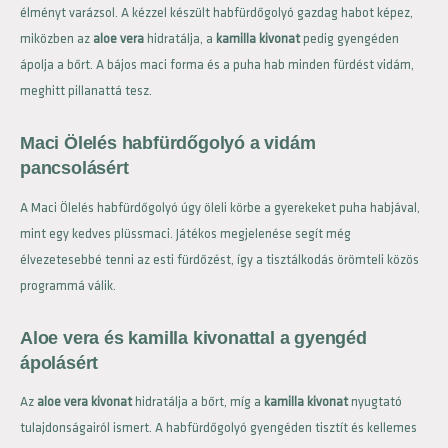
élményt varázsol. A kézzel készült habfürdőgolyó gazdag habot képez,
miközben az
aloe vera
hidratálja, a
kamilla kivonat
pedig gyengéden
ápolja a bőrt. A bájos maci forma és a puha hab minden fürdést vidám,
meghitt pillanattá tesz.
Maci Ölelés habfürdőgolyó a vidám
pancsolásért
A Maci Ölelés habfürdőgolyó úgy öleli körbe a gyerekeket puha habjával,
mint egy kedves plüssmaci. Játékos megjelenése segít még
élvezetesebbé tenni az esti fürdőzést, így a tisztálkodás örömteli közös
programmá válik.
Aloe vera és kamilla kivonattal a gyengéd
ápolásért
Az
aloe vera kivonat
hidratálja a bőrt, míg a
kamilla kivonat
nyugtató
tulajdonságairól ismert. A habfürdőgolyó gyengéden tisztít és kellemes