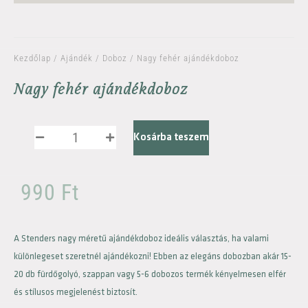
Kezdőlap
/
Ajándék
/
Doboz
/ Nagy fehér ajándékdoboz
Nagy fehér ajándékdoboz
Kosárba teszem
990
Ft
A Stenders nagy méretű ajándékdoboz ideális választás, ha valami
különlegeset szeretnél ajándékozni! Ebben az elegáns dobozban akár 15-
20 db fürdőgolyó, szappan vagy 5-6 dobozos termék kényelmesen elfér
és stílusos megjelenést biztosít.