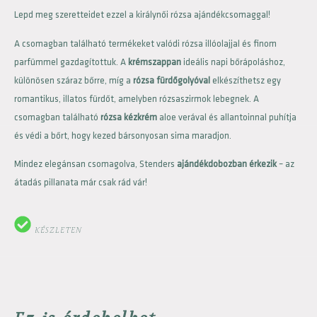
Lepd meg szeretteidet ezzel a királynői rózsa ajándékcsomaggal!
A csomagban található termékeket valódi rózsa illóolajjal és finom
parfümmel gazdagítottuk. A
krémszappan
ideális napi bőrápoláshoz,
különösen száraz bőrre, míg a
rózsa fürdőgolyóval
elkészíthetsz egy
romantikus, illatos fürdőt, amelyben rózsaszirmok lebegnek. A
csomagban található
rózsa kézkrém
aloe verával és allantoinnal puhítja
és védi a bőrt, hogy kezed bársonyosan sima maradjon.
Mindez elegánsan csomagolva, Stenders
ajándékdobozban érkezik
– az
átadás pillanata már csak rád vár!
KÉSZLETEN