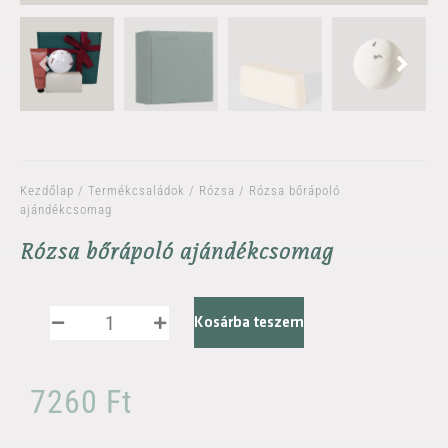
Kezdőlap
/
Termékcsaládok
/
Rózsa
/ Rózsa bőrápoló
ajándékcsomag
Rózsa bőrápoló ajándékcsomag
Kosárba teszem
7260
Ft