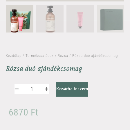
Kezdőlap
/
Termékcsaládok
/
Rózsa
/ Rózsa duó ajándékcsomag
Rózsa duó ajándékcsomag
Kosárba teszem
6870
Ft