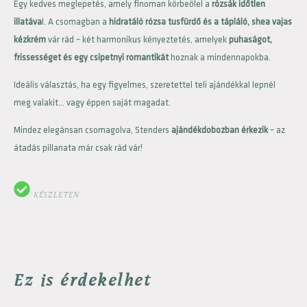
Egy kedves meglepetés, amely finoman körbeölel a
rózsák időtlen
illatáva
l. A csomagban a
hidratáló rózsa tusfürdő és a tápláló, shea vajas
kézkrém
vár rád – két harmonikus kényeztetés, amelyek
puhaságot,
frissességet és egy csipetnyi romantikát
hoznak a mindennapokba.
Ideális választás, ha egy figyelmes, szeretettel teli ajándékkal lepnél
meg valakit… vagy éppen saját magadat.
Mindez elegánsan csomagolva, Stenders
ajándékdobozban érkezik
– az
átadás pillanata már csak rád vár!
KÉSZLETEN
Ez is érdekelhet