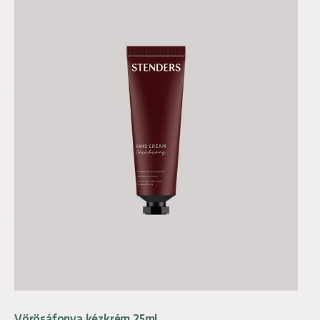
Vörösáfonya kézkrém 25ml