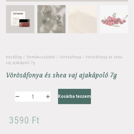
Kezdőlap
/
Termékcsaládok
/
Vörösáfonya
/ Vörösáfonya és shea
vaj ajakápoló 7g
Vörösáfonya és shea vaj ajakápoló 7g
Kosárba teszem
3590
Ft