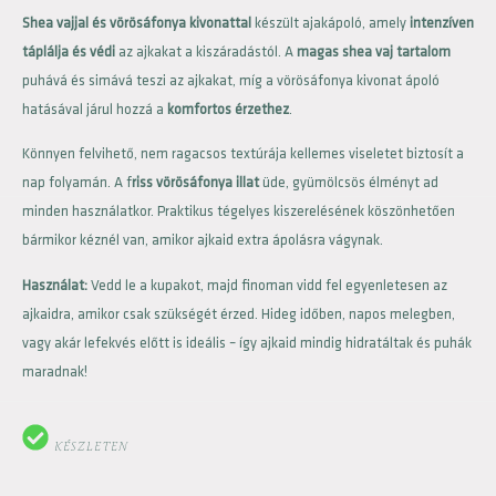
Shea vajjal és vörösáfonya kivonattal
készült ajakápoló, amely
intenzíven
táplálja és védi
az ajkakat a kiszáradástól. A
magas shea vaj tartalom
puhává és simává teszi az ajkakat, míg a vörösáfonya kivonat ápoló
hatásával járul hozzá a
komfortos érzethez
.
Könnyen felvihető, nem ragacsos textúrája kellemes viseletet biztosít a
nap folyamán. A f
riss vörösáfonya illat
üde, gyümölcsös élményt ad
minden használatkor. Praktikus tégelyes kiszerelésének köszönhetően
bármikor kéznél van, amikor ajkaid extra ápolásra vágynak.
Használat:
Vedd le a kupakot, majd finoman vidd fel egyenletesen az
ajkaidra, amikor csak szükségét érzed. Hideg időben, napos melegben,
vagy akár lefekvés előtt is ideális – így ajkaid mindig hidratáltak és puhák
maradnak!
KÉSZLETEN