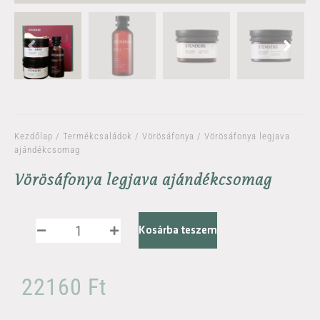
Kezdőlap
/
Termékcsaládok
/
Vörösáfonya
/ Vörösáfonya legjava
ajándékcsomag
Vörösáfonya legjava ajándékcsomag
Kosárba teszem
22160
Ft