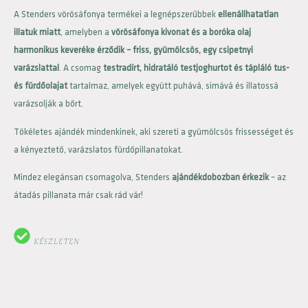
A Stenders vörösáfonya termékei a legnépszerűbbek
ellenállhatatlan
illatuk miatt
, amelyben a
vörösáfonya kivonat és a boróka olaj
harmonikus keveréke érződik – friss, gyümölcsös, egy csipetnyi
varázslattal
. A csomag
testradírt, hidratáló testjoghurtot és tápláló tus-
és fürdőolajat
tartalmaz, amelyek együtt puhává, simává és illatossá
varázsolják a bőrt.
Tökéletes ajándék mindenkinek, aki szereti a gyümölcsös frissességet és
a kényeztető, varázslatos fürdőpillanatokat.
Mindez elegánsan csomagolva, Stenders
ajándékdobozban érkezik
– az
átadás pillanata már csak rád vár!
KÉSZLETEN