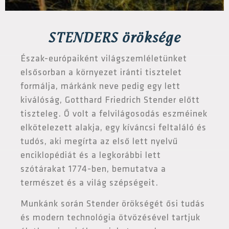
STENDERS öröksége
Észak-európaiként világszemléletünket
elsősorban a környezet iránti tisztelet
formálja, márkánk neve pedig egy lett
kiválóság, Gotthard Friedrich Stender előtt
tiszteleg. Ő volt a felvilágosodás eszméinek
elkötelezett alakja, egy kíváncsi feltaláló és
tudós, aki megírta az első lett nyelvű
enciklopédiát és a legkorábbi lett
szótárakat 1774-ben, bemutatva a
természet és a világ szépségeit.
Munkánk során Stender örökségét ősi tudás
és modern technológia ötvözésével tartjuk