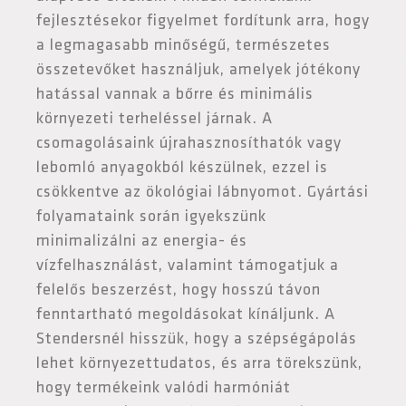
fejlesztésekor figyelmet fordítunk arra, hogy
a legmagasabb minőségű, természetes
összetevőket használjuk, amelyek jótékony
hatással vannak a bőrre és minimális
környezeti terheléssel járnak. A
csomagolásaink újrahasznosíthatók vagy
lebomló anyagokból készülnek, ezzel is
csökkentve az ökológiai lábnyomot. Gyártási
folyamataink során igyekszünk
minimalizálni az energia- és
vízfelhasználást, valamint támogatjuk a
felelős beszerzést, hogy hosszú távon
fenntartható megoldásokat kínáljunk. A
Stendersnél hisszük, hogy a szépségápolás
lehet környezettudatos, és arra törekszünk,
hogy termékeink valódi harmóniát