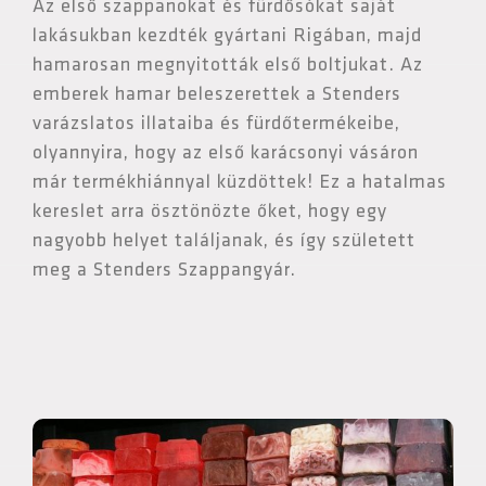
Az első szappanokat és fürdősókat saját
lakásukban kezdték gyártani Rigában, majd
hamarosan megnyitották első boltjukat. Az
emberek hamar beleszerettek a Stenders
varázslatos illataiba és fürdőtermékeibe,
olyannyira, hogy az első karácsonyi vásáron
már termékhiánnyal küzdöttek! Ez a hatalmas
kereslet arra ösztönözte őket, hogy egy
nagyobb helyet találjanak, és így született
meg a Stenders Szappangyár.