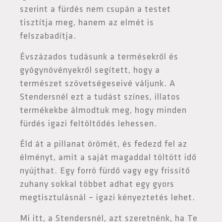
szerint a fürdés nem csupán a testet
tisztítja meg, hanem az elmét is
felszabadítja.
Évszázados tudásunk a termésekről és
gyógynövényekről segített, hogy a
természet szövetségeseivé váljunk. A
Stendersnél ezt a tudást színes, illatos
termékekbe álmodtuk meg, hogy minden
fürdés igazi feltöltődés lehessen.
Éld át a pillanat örömét, és fedezd fel az
élményt, amit a saját magaddal töltött idő
nyújthat. Egy forró fürdő vagy egy frissítő
zuhany sokkal többet adhat egy gyors
megtisztulásnál – igazi kényeztetés lehet.
Mi itt, a Stendersnél, azt szeretnénk, ha Te