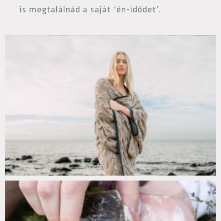
is megtalálnád a saját ‘én-idődet’.