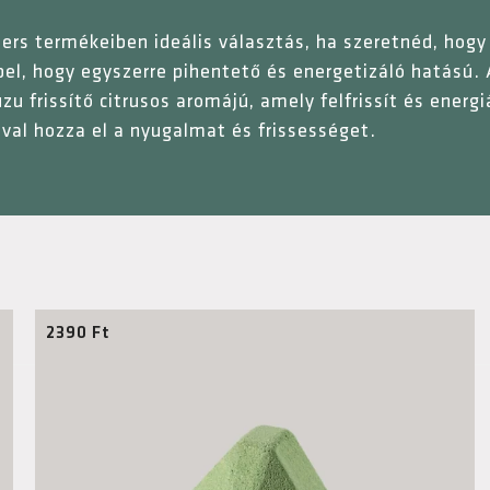
enders termékeiben ideális választás, ha szeretnéd, ho
pel, hogy egyszerre pihentető és energetizáló hatású.
zu frissítő citrusos aromájú, amely felfrissít és energi
ával hozza el a nyugalmat és frissességet.
2390
Ft