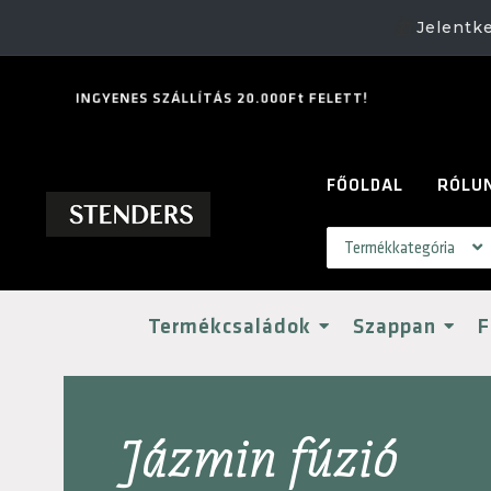
🎁
Jelentk
I
N
G
Y
E
N
E
S
S
Z
Á
L
L
Í
T
Á
S
2
0
.
0
0
0
F
t
F
E
L
E
T
T
!
FŐOLDAL
RÓLU
Termékcsaládok
Szappan
F
Jázmin fúzió