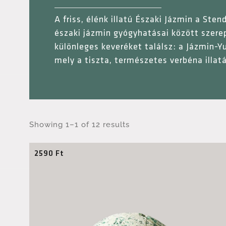
A friss, élénk illatú Északi Jázmin a St
északi jázmin gyógyhatásai között szere
különleges keveréket találsz: a Jázmin-Yu
mely a tiszta, természetes verbéna illat
Showing 1–1 of 12 results
2590
Ft