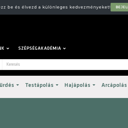
ezz be és élvezd a különleges kedvezményeket!
BEJE
NK
SZÉPSÉGAKADÉMIA
ürdés
Testápolás
Hajápolás
Arcápolás