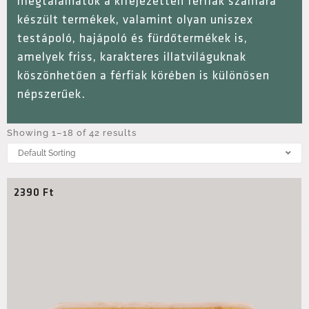
megtalálhatók a kifejezetten férfiak számára
készült termékek, valamint olyan uniszex
testápoló, hajápoló és fürdőtermékek is,
amelyek friss, karakteres illatviláguknak
köszönhetően a férfiak körében is különösen
népszerűek.
Showing 1–18 of 42 results
2390
Ft