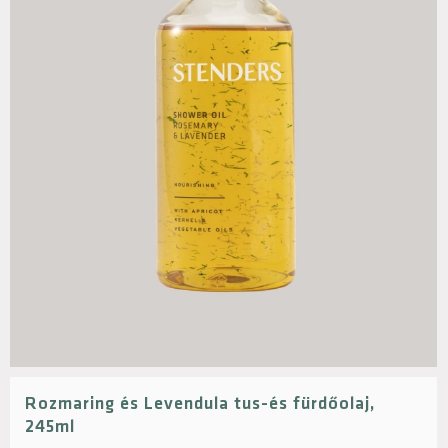
Rozmaring és Levendula tus-és fürdőolaj,
245ml