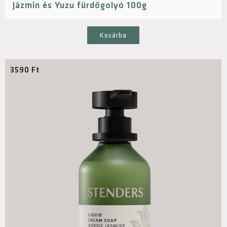
Jázmin és Yuzu fürdőgolyó 100g
Kosárba
3590
Ft