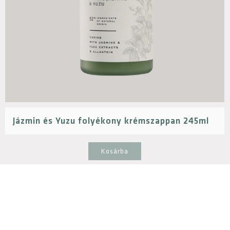
Jázmin és Yuzu folyékony krémszappan 245ml
Kosárba
5590
Ft