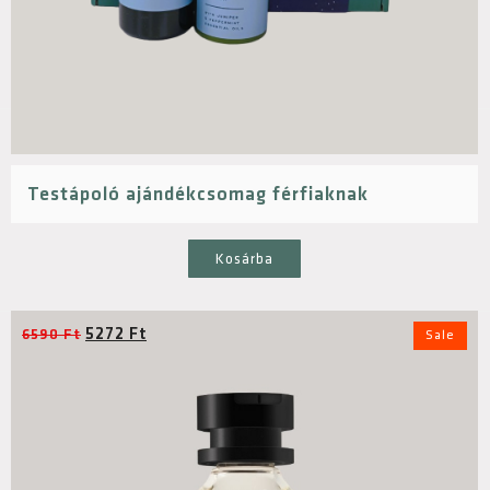
Testápoló ajándékcsomag férfiaknak
Kosárba
5272
Ft
6590
Ft
Sale