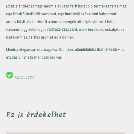
Ez az ajándékcsomag három alapvető férfi bőrápoló terméket tartalmaz:
egy
frissítő tusfürdő-sampont
, egy
borotválkozás utáni balzsamot
,
amely hűsíti és felfrissíti a borotvapengék által igénybe vett bőrt,
valamint egy különleges
radírozó szappant
, mely boróka és eukaliptusz
illatával friss, férfias aromát ad a bőrnek.
Mindez elegánsan csomagolva, Stenders
ajándékdobozban érkezik
– az
átadás pillanata már csak rád vár!
KÉSZLETEN
Ez is érdekelhet