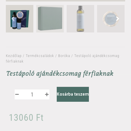
Kezdőlap
/
Termékcsaládok
/
Boróka
/ Testápoló ajándékcsomag
férfiaknak
Testápoló ajándékcsomag férfiaknak
Kosárba teszem
13060
Ft