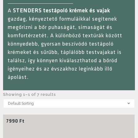
A
STENDERS testápoló krémek és vajak
gazdag, kényeztető formuláikkal segítenek
megőrizni a bőr puhaságát, simaságát és
komfortérzetét. A különböző textúrák között
könnyedebb, gyorsan beszívódó testápoló
krémeket és sűrűbb, táplálóbb testvajakat is
találsz, így könnyen kiválaszthatod a bőröd
igényeihez és az évszakhoz leginkább illő
ápolást.
Showing 1–1 of 7 results
7990
Ft