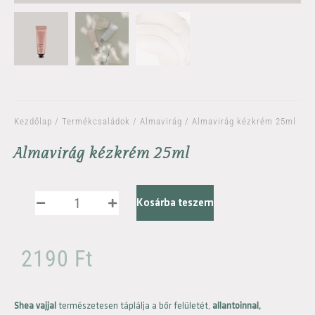
Kezdőlap
/
Termékcsaládok
/
Almavirág
/ Almavirág kézkrém 25ml
Almavirág kézkrém 25ml
Kosárba teszem
2190
Ft
Shea vajjal
természetesen táplálja a bőr felületét,
allantoinnal,