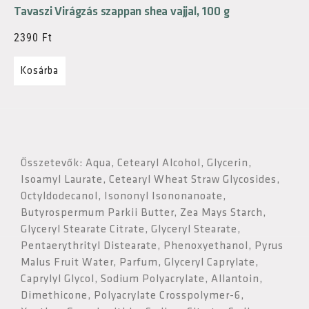
Tavaszi Virágzás szappan shea vajjal, 100 g
2390
Ft
Kosárba
Összetevők: Aqua, Cetearyl Alcohol, Glycerin,
Isoamyl Laurate, Cetearyl Wheat Straw Glycosides,
Octyldodecanol, Isononyl Isononanoate,
Butyrospermum Parkii Butter, Zea Mays Starch,
Glyceryl Stearate Citrate, Glyceryl Stearate,
Pentaerythrityl Distearate, Phenoxyethanol, Pyrus
Malus Fruit Water, Parfum, Glyceryl Caprylate,
Caprylyl Glycol, Sodium Polyacrylate, Allantoin,
Dimethicone, Polyacrylate Crosspolymer-6,