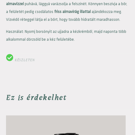
almavízzel
puhává, lággyá varázsolja a felszínét. Könnyen beszívja a bőr,
a felületét pedig csodálatos
friss almavirág illattal
ajándékozza meg.
Vízvédő réteggel látja el a bőrt, hogy tovább hidratált maradhasson.
Használat: Nyomj borsónyit az ujjadra a kézkrémből, majd naponta több
alkalommal dörzsöld be a kéz felületébe.
KÉSZLETEN
Ez is érdekelhet