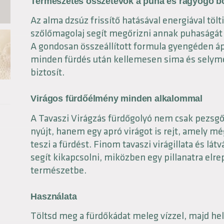
Természetes összetevők a puha és ragyogó bő
Az alma dzsúz frissítő hatásával energiával tölti
szőlőmagolaj segít megőrizni annak puhaságát 
A gondosan összeállított formula gyengéden ápo
minden fürdés után kellemesen sima és selym
biztosít.
Virágos fürdőélmény minden alkalommal
A Tavaszi Virágzás fürdőgolyó nem csak pezsg
nyújt, hanem egy apró virágot is rejt, amely 
teszi a fürdést. Finom tavaszi virágillata és lá
segít kikapcsolni, miközben egy pillanatra elrep
természetbe.
Használata
Töltsd meg a fürdőkádat meleg vízzel, majd hel