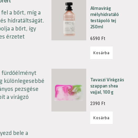
rért
Almavirág
 fel a bőrt, míg a
mélyhidratáló
és hidratáltságát.
testápoló tej
250ml
lja a bőrt, így
es érzetet
6590
Ft
Kosárba
ő fürdőélményt
Tavaszi Virágzás
még különlegesebbé
szappan shea
tványos pezsgése
vajjal, 100 g
ít a virágzó
2390
Ft
Kosárba
yezd bele a