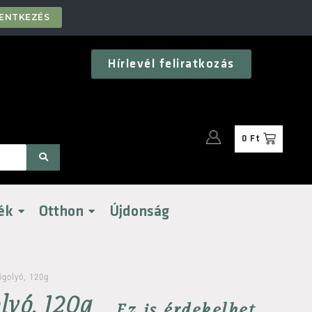
LENTKEZÉS
Hírlevél feliratkozás
0
Ft
ék
Otthon
Újdonság
őgolyó, 120g
lyó, 120g
Ez is érdekelhet