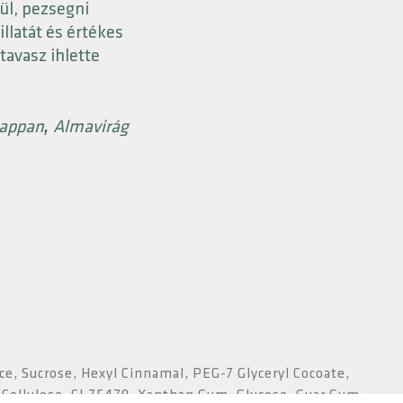
rül, pezsegni
llatát és értékes
 tavasz ihlette
zappan
Almavirág
,
ice, Sucrose, Hexyl Cinnamal, PEG-7 Glyceryl Cocoate,
 Cellulose, CI 75470, Xanthan Gum, Glucose, Guar Gum,