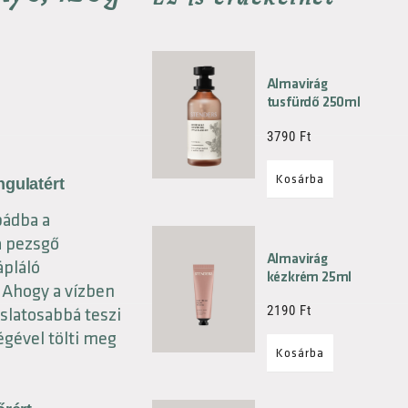
Almavirág
tusfürdő 250ml
3790
Ft
Kosárba
ngulatért
bádba a
a pezsgő
Almavirág
ápláló
kézkrém 25ml
. Ahogy a vízben
2190
Ft
slatosabbá teszi
égével tölti meg
Kosárba