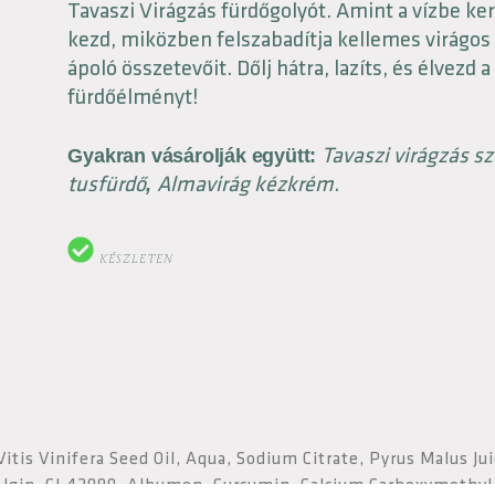
Tavaszi Virágzás fürdőgolyót. Amint a vízbe ke
kezd, miközben felszabadítja kellemes virágos i
ápoló összetevőit. Dőlj hátra, lazíts, és élvezd a
fürdőélményt!
Tavaszi virágzás s
Gyakran vásárolják együtt:
tusfürdő
Almavirág kézkrém.
,
KÉSZLETEN
itis Vinifera Seed Oil, Aqua, Sodium Citrate, Pyrus Malus Ju
Algin, CI 42090, Albumen, Curcumin, Calcium Carboxymethyl