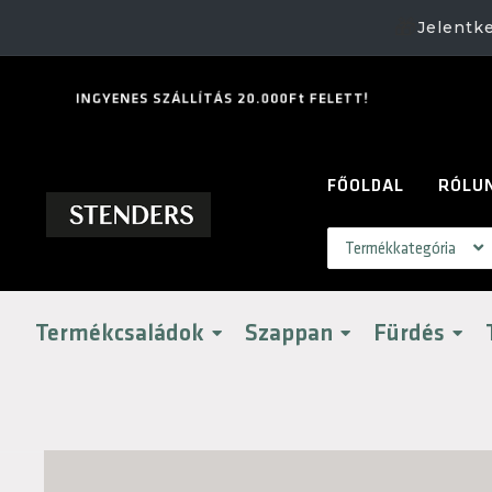
🎁
Jelentk
I
N
G
Y
E
N
E
S
S
Z
Á
L
L
Í
T
Á
S
2
0
.
0
0
0
F
t
F
E
L
E
T
T
!
FŐOLDAL
RÓLU
Termékcsaládok
Szappan
Fürdés