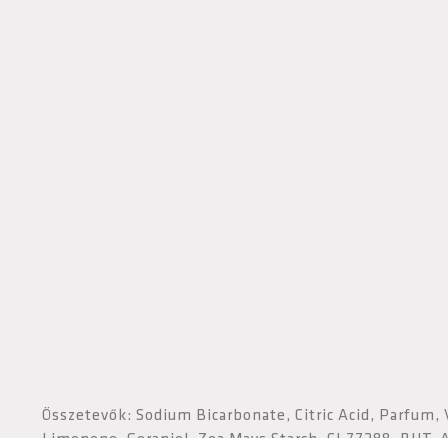
Összetevők: Sodium Bicarbonate, Citric Acid, Parfum, V
Limonene, Geraniol, Zea Mays Starch, CI 77288, BHT, 