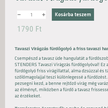
Kosárba teszem
1790
Ft
Tavaszi Virágzás fürdőgolyó a friss tavaszi ha
Csempészd a tavasz üde hangulatát a fürdőszo
STENDERS Tavaszi Virágzás fürdőgolyóval! Ez 
fürdőgolyó friss virágillattal, alma dzsúzzal és t
szőlőmagolajjal teszi különlegessé a fürdőzést
pezsegni kezd, a benne rejtőző virág még varáz
az élményt, miközben a fürdő a tavasz frissess
az érzékeket.