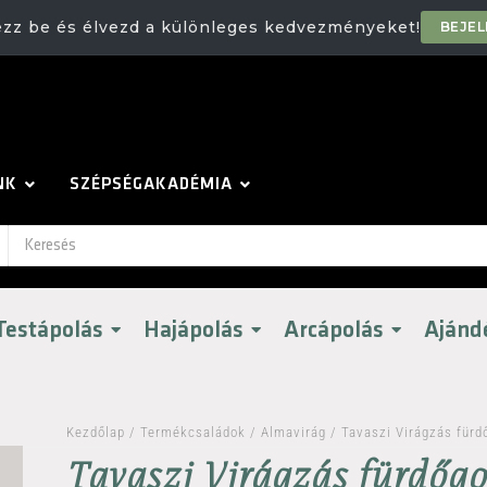
ezz be és élvezd a különleges kedvezményeket!
BEJE
NK
SZÉPSÉGAKADÉMIA
Testápolás
Hajápolás
Arcápolás
Ajánd
Kezdőlap
/
Termékcsaládok
/
Almavirág
/ Tavaszi Virágzás fürd
Tavaszi Virágzás fürdőgo