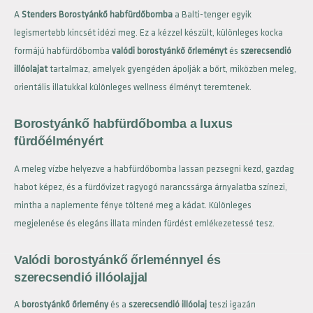
A
Stenders Borostyánkő habfürdőbomba
a Balti-tenger egyik
legismertebb kincsét idézi meg. Ez a kézzel készült, különleges kocka
formájú habfürdőbomba
valódi borostyánkő őrleményt
és
szerecsendió
illóolajat
tartalmaz, amelyek gyengéden ápolják a bőrt, miközben meleg,
orientális illatukkal különleges wellness élményt teremtenek.
Borostyánkő habfürdőbomba a luxus
fürdőélményért
A meleg vízbe helyezve a habfürdőbomba lassan pezsegni kezd, gazdag
habot képez, és a fürdővizet ragyogó narancssárga árnyalatba színezi,
mintha a naplemente fénye töltené meg a kádat. Különleges
megjelenése és elegáns illata minden fürdést emlékezetessé tesz.
Valódi borostyánkő őrleménnyel és
szerecsendió illóolajjal
A
borostyánkő őrlemény
és a
szerecsendió illóolaj
teszi igazán