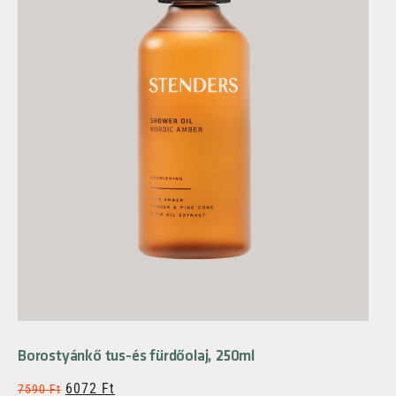
Borostyánkő tus-és fürdőolaj, 250ml
6072
Ft
7590
Ft