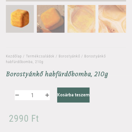
Kezdőlap
/
Termékcsaládok
/
Borostyánkő
/ Borostyánkő
habfürdőbomba, 210g
Borostyánkő habfürdőbomba, 210g
Kosárba teszem
2990
Ft