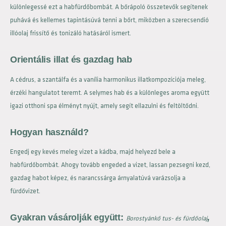
különlegessé ezt a habfürdőbombát. A bőrápoló összetevők segítenek
puhává és kellemes tapintásúvá tenni a bőrt, miközben a szerecsendió
illóolaj frissítő és tonizáló hatásáról ismert.
Orientális illat és gazdag hab
A cédrus, a szantálfa és a vanília harmonikus illatkompozíciója meleg,
érzéki hangulatot teremt. A selymes hab és a különleges aroma együtt
igazi otthoni spa élményt nyújt, amely segít ellazulni és feltöltődni.
Hogyan használd?
Engedj egy kevés meleg vizet a kádba, majd helyezd bele a
habfürdőbombát. Ahogy tovább engeded a vizet, lassan pezsegni kezd,
gazdag habot képez, és narancssárga árnyalatúvá varázsolja a
fürdővizet.
Gyakran vásárolják együtt:
,
Borostyánkő tus- és fürdőolaj