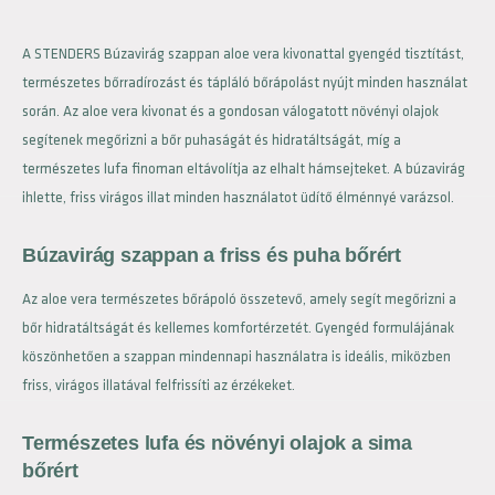
A STENDERS Búzavirág szappan aloe vera kivonattal gyengéd tisztítást,
természetes bőrradírozást és tápláló bőrápolást nyújt minden használat
során. Az aloe vera kivonat és a gondosan válogatott növényi olajok
segítenek megőrizni a bőr puhaságát és hidratáltságát, míg a
természetes lufa finoman eltávolítja az elhalt hámsejteket. A búzavirág
ihlette, friss virágos illat minden használatot üdítő élménnyé varázsol.
Búzavirág szappan a friss és puha bőrért
Az aloe vera természetes bőrápoló összetevő, amely segít megőrizni a
bőr hidratáltságát és kellemes komfortérzetét. Gyengéd formulájának
köszönhetően a szappan mindennapi használatra is ideális, miközben
friss, virágos illatával felfrissíti az érzékeket.
Természetes lufa és növényi olajok a sima
bőrért