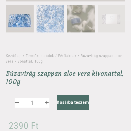
Kezdőlap
/
Termékcsaládok
/
Férfiaknak
/ Búzavirág szappan aloe
vera kivonattal, 100g
Búzavirág szappan aloe vera kivonattal,
100g
Kosárba teszem
2390
Ft