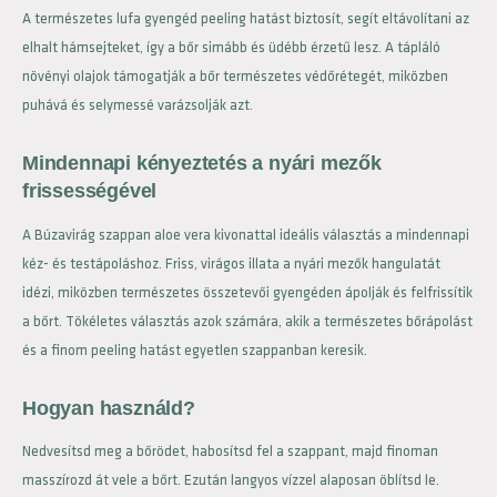
A természetes lufa gyengéd peeling hatást biztosít, segít eltávolítani az
elhalt hámsejteket, így a bőr simább és üdébb érzetű lesz. A tápláló
növényi olajok támogatják a bőr természetes védőrétegét, miközben
puhává és selymessé varázsolják azt.
Mindennapi kényeztetés a nyári mezők
frissességével
A Búzavirág szappan aloe vera kivonattal ideális választás a mindennapi
kéz- és testápoláshoz. Friss, virágos illata a nyári mezők hangulatát
idézi, miközben természetes összetevői gyengéden ápolják és felfrissítik
a bőrt. Tökéletes választás azok számára, akik a természetes bőrápolást
és a finom peeling hatást egyetlen szappanban keresik.
Hogyan használd?
Nedvesítsd meg a bőrödet, habosítsd fel a szappant, majd finoman
masszírozd át vele a bőrt. Ezután langyos vízzel alaposan öblítsd le.