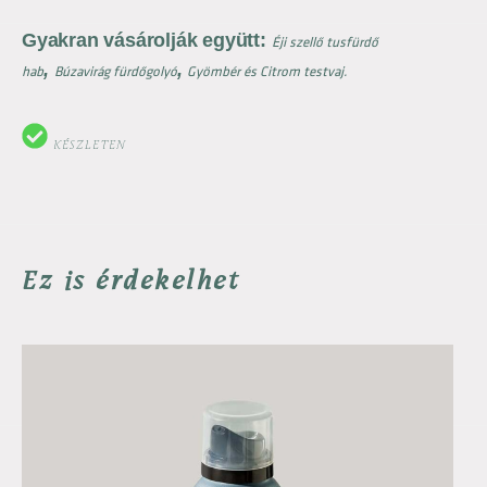
Gyakran vásárolják együtt:
Éji szellő tusfürdő
,
,
hab
Búzavirág fürdőgolyó
Gyömbér és Citrom testvaj.
KÉSZLETEN
Ez is érdekelhet