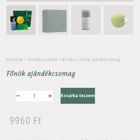
Kezdőlap
/
Termékcsaládok
/
Boróka
/ Főnök ajándékcsomag
Főnök ajándékcsomag
Kosárba teszem
9960
Ft