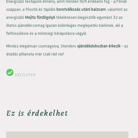
Energizáló testápoló élmény, amit minden férfi értékelni fog – a Főnök
szappan, a frissítő és tápláló
borotválkozás utáni balzsam
, valamint az
energizáló
Mojito fürdőgolyó
tökéletesen kiegészítik egymást. Ez az
illatos ajándékcsomag igazán különleges meglepetés bárkinek, aki a
felfrissülésre és a minőségi bőrápolásra vágyik.
Mindez elegánsan csomagolva, Stenders
ajándékdobozban érkezik
– az
átadás pillanata már csak rád vár!
KÉSZLETEN
Ez is érdekelhet