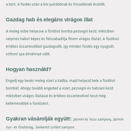
a bőrt. A fürdés után a bőr puhábbnak és frissebbnek érződik.
Gazdag hab és elegáns virágos illat
A meleg vízbe helyezve a fürdősó bomba pezsegni kezd, miközben
selymes habot képez és felszabadítja finom virágos illatát. A fürdővíz
értékes összetevőkkel gazdagodik, így minden fürdés egy nyugodt,
otthoni spa élménnyé válik.
Hogyan használd?
Engedj egy kevés meleg vizet a kádba, majd helyezd bele a fürdősó
bombát. Ahogy tovább engeded a vizet, pezsegni és habzani kezd,
miközben virágos illatával és értékes összetevőivel teszi még
kellemesebbé a fürdőzést.
Gyakran vásárolják együtt:
,
Jázmin és Yuzu sampon
Jázmin
,
tus- és fürdőolaj
Serkentő szilárd sampon.