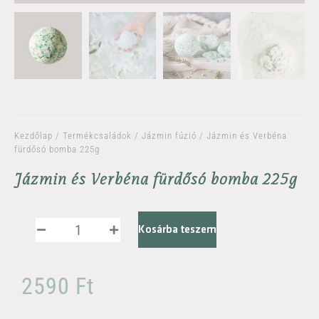
Kezdőlap
/
Termékcsaládok
/
Jázmin fúzió
/ Jázmin és Verbéna
fürdősó bomba 225g
Jázmin és Verbéna fürdősó bomba 225g
Kosárba teszem
2590
Ft