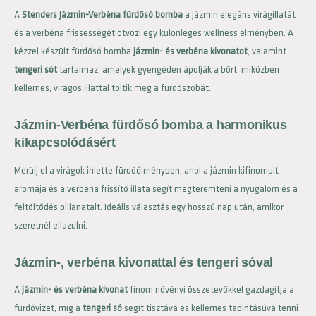
A
Stenders Jázmin-Verbéna fürdősó bomba
a jázmin elegáns virágillatát
és a verbéna frissességét ötvözi egy különleges wellness élményben. A
kézzel készült fürdősó bomba
jázmin- és verbéna kivonatot
, valamint
tengeri sót
tartalmaz, amelyek gyengéden ápolják a bőrt, miközben
kellemes, virágos illattal töltik meg a fürdőszobát.
Jázmin-Verbéna fürdősó bomba a harmonikus
kikapcsolódásért
Merülj el a virágok ihlette fürdőélményben, ahol a jázmin kifinomult
aromája és a verbéna frissítő illata segít megteremteni a nyugalom és a
feltöltődés pillanatait. Ideális választás egy hosszú nap után, amikor
szeretnél ellazulni.
Jázmin-, verbéna kivonattal és tengeri sóval
A
jázmin- és verbéna kivonat
finom növényi összetevőkkel gazdagítja a
fürdővizet, míg a
tengeri só
segít tisztává és kellemes tapintásúvá tenni