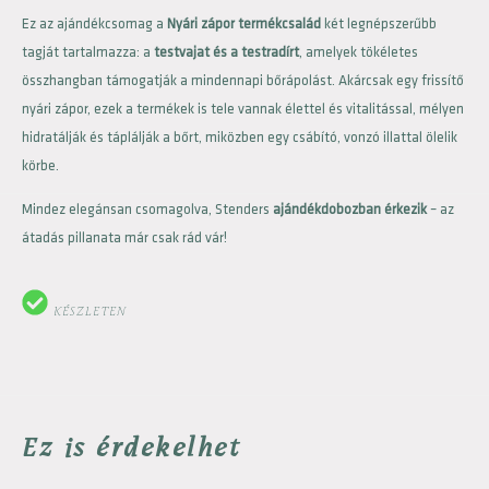
Ez az ajándékcsomag a
Nyári zápor termékcsalád
két legnépszerűbb
tagját tartalmazza: a
testvajat és a testradírt
, amelyek tökéletes
összhangban támogatják a mindennapi bőrápolást. Akárcsak egy frissítő
nyári zápor, ezek a termékek is tele vannak élettel és vitalitással, mélyen
hidratálják és táplálják a bőrt, miközben egy csábító, vonzó illattal ölelik
körbe.
Mindez elegánsan csomagolva, Stenders
ajándékdobozban érkezik
– az
átadás pillanata már csak rád vár!
KÉSZLETEN
Ez is érdekelhet