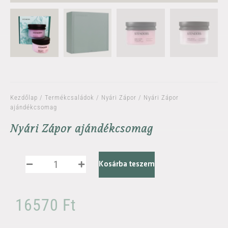
Kezdőlap
/
Termékcsaládok
/
Nyári Zápor
/ Nyári Zápor
ajándékcsomag
Nyári Zápor ajándékcsomag
Kosárba teszem
16570
Ft