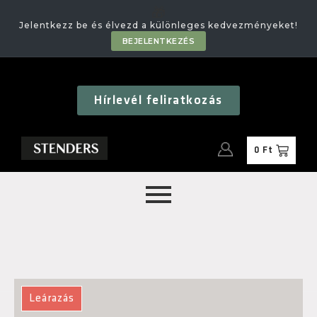
🎁
Jelentkezz be és élvezd a különleges kedvezményeket!
BEJELENTKEZÉS
Hírlevél feliratkozás
0
Ft
Leárazás