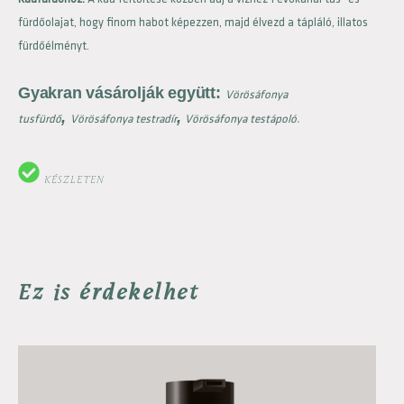
fürdőolajat, hogy finom habot képezzen, majd élvezd a tápláló, illatos
fürdőélményt.
Gyakran vásárolják együtt:
Vörösáfonya
,
,
tusfürdő
Vörösáfonya testradír
Vörösáfonya testápoló.
KÉSZLETEN
Ez is érdekelhet