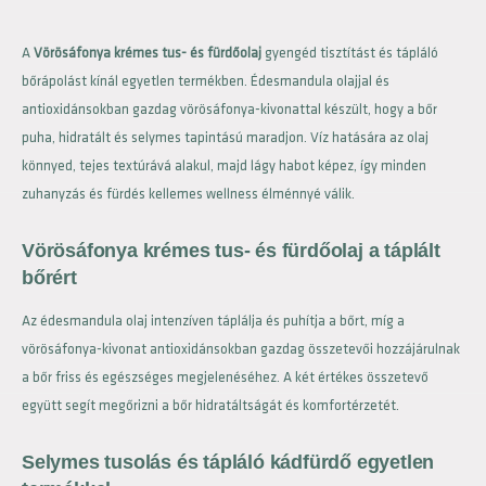
A
Vörösáfonya krémes tus- és fürdőolaj
gyengéd tisztítást és tápláló
bőrápolást kínál egyetlen termékben. Édesmandula olajjal és
antioxidánsokban gazdag vörösáfonya-kivonattal készült, hogy a bőr
puha, hidratált és selymes tapintású maradjon. Víz hatására az olaj
könnyed, tejes textúrává alakul, majd lágy habot képez, így minden
zuhanyzás és fürdés kellemes wellness élménnyé válik.
Vörösáfonya krémes tus- és fürdőolaj a táplált
bőrért
Az édesmandula olaj intenzíven táplálja és puhítja a bőrt, míg a
vörösáfonya-kivonat antioxidánsokban gazdag összetevői hozzájárulnak
a bőr friss és egészséges megjelenéséhez. A két értékes összetevő
együtt segít megőrizni a bőr hidratáltságát és komfortérzetét.
Selymes tusolás és tápláló kádfürdő egyetlen