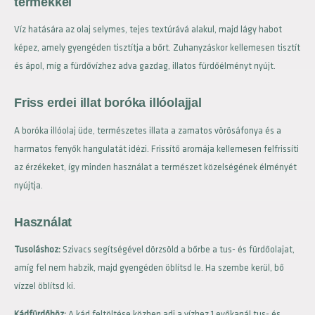
termékkel
Víz hatására az olaj selymes, tejes textúrává alakul, majd lágy habot
képez, amely gyengéden tisztítja a bőrt. Zuhanyzáskor kellemesen tisztít
és ápol, míg a fürdővízhez adva gazdag, illatos fürdőélményt nyújt.
Friss erdei illat boróka illóolajjal
A boróka illóolaj üde, természetes illata a zamatos vörösáfonya és a
harmatos fenyők hangulatát idézi. Frissítő aromája kellemesen felfrissíti
az érzékeket, így minden használat a természet közelségének élményét
nyújtja.
Használat
Tusoláshoz:
Szivacs segítségével dörzsöld a bőrbe a tus- és fürdőolajat,
amíg fel nem habzik, majd gyengéden öblítsd le. Ha szembe kerül, bő
vízzel öblítsd ki.
Kádfürdőhöz:
A kád feltöltése közben adj a vízhez 1 evőkanál tus- és