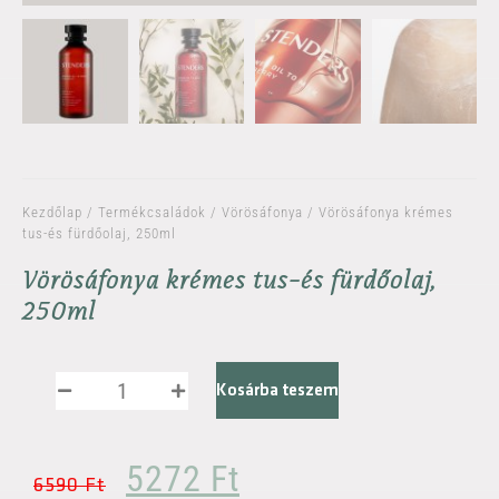
Kezdőlap
/
Termékcsaládok
/
Vörösáfonya
/ Vörösáfonya krémes
tus-és fürdőolaj, 250ml
Vörösáfonya krémes tus-és fürdőolaj,
250ml
Kosárba teszem
5272
Ft
6590
Ft