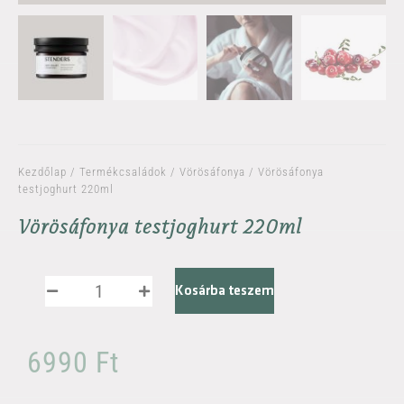
Kezdőlap
/
Termékcsaládok
/
Vörösáfonya
/ Vörösáfonya
testjoghurt 220ml
Vörösáfonya testjoghurt 220ml
Kosárba teszem
6990
Ft