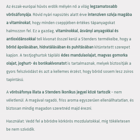
Az észak-európai hűvös erdők mélyén nő a világ
legzamatosabb
vörösáfonyája
. Rövid nyári napsütés alatt érve
intenzíven szívja magába
a vitaminokat
, hogy minden cseppjében értékes tápanyagokat
halmozzon fel. Ez a gazdag,
vitaminokkal, ásványi anyagokkal és
antioxidánsokkal
teli kivonat ősszel kerül a Stenders termékeibe, hogy a
bőröd ápolásában, hidratálásában és puhításában
kitüntetett szerepet
kapjon. A testjoghurtok tápláló
édes mandulaolajat, magvas gomorka
olajat, joghurt- és borókakivonatot
is tartalmaznak, melyek biztosítják a
gyors felszívódást és azt a kellemes érzést, hogy bőröd sosem lesz zsíros
tapintású.
A
vörösáfonya illata a Stenders ikonikus jegyei közé tartozik
– nem
véletlenül. A magával ragadó, friss aroma egyszerűen ellenállhatatlan, és
biztosan mindig magadon szeretnéd majd érezni.
Használat: Vedd fel a bőrödre körkörös mozdulatokkal, míg tökéletesen
be nem szívódik.