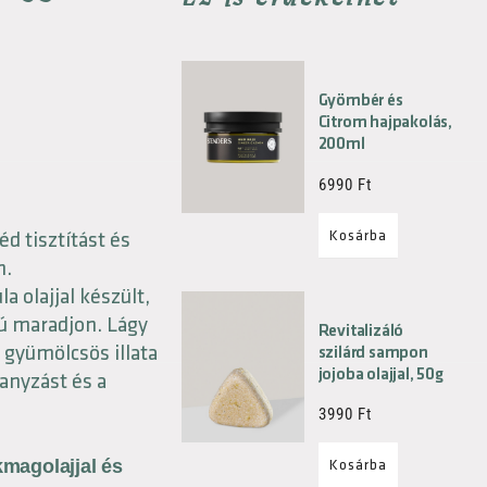
Gyömbér és
Citrom hajpakolás,
200ml
6990
Ft
Kosárba
d tisztítást és
n.
 olajjal készült,
sú maradjon. Lágy
Revitalizáló
 gyümölcsös illata
szilárd sampon
jojoba olajjal, 50g
anyzást és a
3990
Ft
magolajjal és
Kosárba