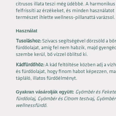
citrusos illata teszi még üdébbé. A harmonikus
felfrissíti az érzékeket, és minden használatot
természet ihlette wellness-pillanattá varázsol.
Használat
Tusoláshoz:
Szivacs segítségével dörzsöld a bőr
fürdőolajat, amíg fel nem habzik, majd gyengéd
szembe kerül, bő vízzel öblítsd ki.
Kádfürdőhöz:
A kád feltöltése közben adj a vízh
és fürdőolajat, hogy finom habot képezzen, ma
tápláló, illatos fürdőélményt.
Gyömbér és Fekete 
Gyakran vásárolják együtt:
fürdőolaj
Gyömbér és Citrom testvaj
Gyömbér 
,
,
wellnessfürdő.