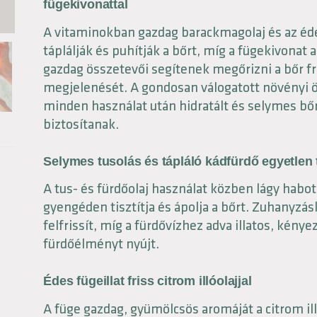
fügekivonattal
A vitaminokban gazdag barackmagolaj és az éd
táplálják és puhítják a bőrt, míg a fügekivonat
gazdag összetevői segítenek megőrizni a bőr fr
megjelenését. A gondosan válogatott növényi 
minden használat után hidratált és selymes bő
biztosítanak.
Selymes tusolás és tápláló kádfürdő egyetlen
A tus- és fürdőolaj használat közben lágy habo
gyengéden tisztítja és ápolja a bőrt. Zuhanyzá
felfrissít, míg a fürdővízhez adva illatos, kénye
fürdőélményt nyújt.
Édes fügeillat friss citrom illóolajjal
A füge gazdag, gyümölcsös aromáját a citrom illó