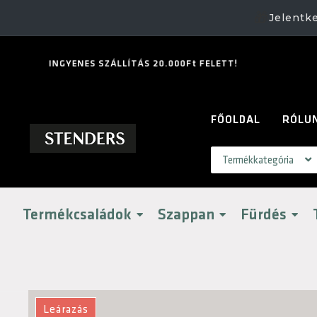
🎁
Jelentk
I
N
G
Y
E
N
E
S
S
Z
Á
L
L
Í
T
Á
S
2
0
.
0
0
0
F
t
F
E
L
E
T
T
!
FŐOLDAL
RÓLU
Termékcsaládok
Szappan
Fürdés
Leárazás