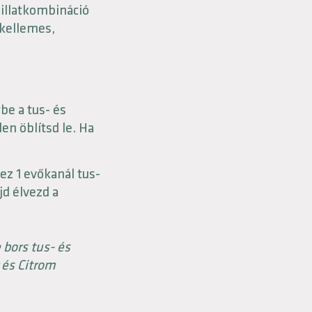
 illatkombináció
 kellemes,
be a tus- és
en öblítsd le. Ha
ez 1 evőkanál tus-
jd élvezd a
bors tus- és
és Citrom