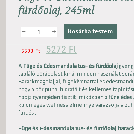
fürdőolaj, 245ml
Kosárba teszem
5272
Ft
6590
Ft
A
Füge és Édesmandula tus- és fürdőolaj
gyengé
tápláló bőrápolást kínál minden használat sorá
Barackmagolajjal, fügekivonattal és édesmandula
hogy a bőr puha, hidratált és kellemes tapintá
habja gyengéden tisztít, miközben a füge édes,
különleges wellness élménnyé varázsolja a zuh
fürdést.
Füge és Édesmandula tus- és fürdőolaj barack