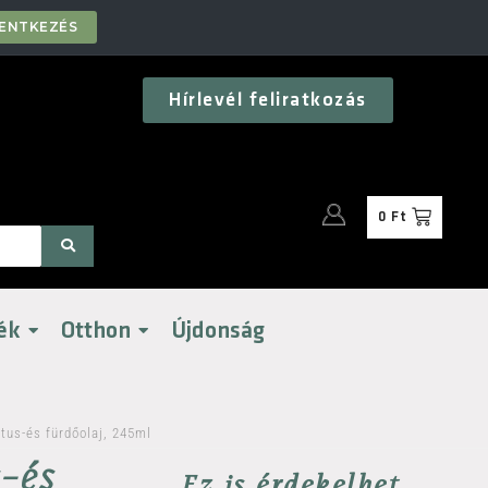
LENTKEZÉS
Hírlevél feliratkozás
0
Ft
ék
Otthon
Újdonság
tus-és fürdőolaj, 245ml
s-és
Ez is érdekelhet