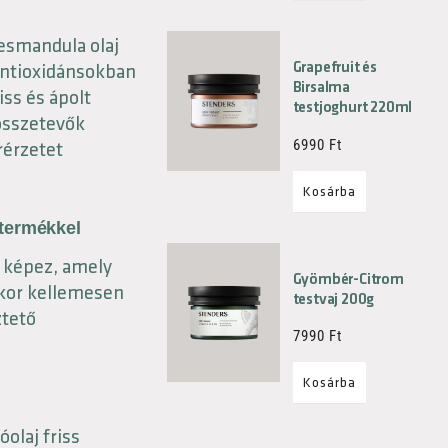
esmandula olaj
Grapefruit és
 antioxidánsokban
Birsalma
iss és ápolt
testjoghurt 220ml
összetevők
6990
Ft
rérzetet
Kosárba
 termékkel
t képez, amely
Gyömbér-Citrom
skor kellemesen
testvaj 200g
ztető
7990
Ft
Kosárba
olaj friss