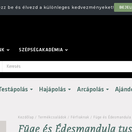
ezz be és élvezd a különleges kedvezményeket!
BEJE
NK
SZÉPSÉGAKADÉMIA
Testápolás
Hajápolás
Arcápolás
Ajánd
Kezdőlap
/
Termékcsaládok
/
Férfiaknak
/ Füge és Édesmandula 
Füge és Édesmandula tu