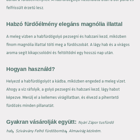
felfrissült érzetű lesz.
Habzó fürdőélmény elegáns magnólia illattal
A meleg vízben a habfürdőgolyó pezsegni és habzani kezd, miközben
finom magnólia illattal tölti meg a fürdőszobát. A lágy hab és a virágos
aroma segít kikapcsolódni és feltöltődni egy hosszú nap után.
Hogyan használd?
Helyezd a habfürdőgolyót a kádba, miközben engeded a meleg vizet.
Ahogy a víz ráfolyik, a golyó pezsegni és habzani kezd, lágy habot
képezve. Merülj el a kellemes virágillatban, és élvezd a pihentető
fürdőzés minden pillanatát.
Gyakran vásárolják együtt:
Nyári Zápor tusfürdő
,
,
hab
Szivárvány Felhő fürdőbomba
Almavirág kézkrém.