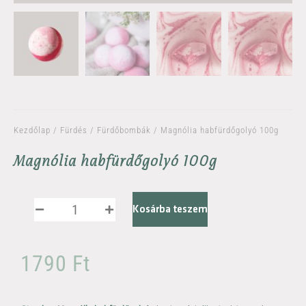
Kezdőlap
/
Fürdés
/
Fürdőbombák
/ Magnólia habfürdőgolyó 100g
Magnólia habfürdőgolyó 100g
Kosárba teszem
1790
Ft