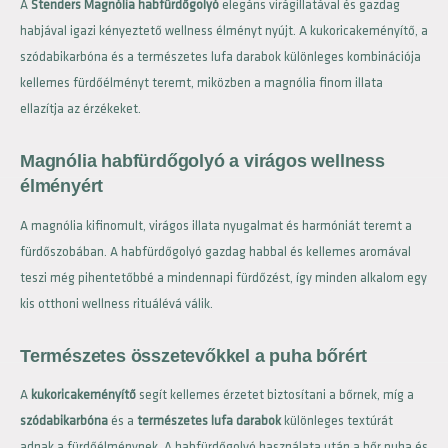
A
Stenders Magnólia habfürdőgolyó
elegáns virágillatával és gazdag
habjával igazi kényeztető wellness élményt nyújt. A kukoricakeményítő, a
szódabikarbóna és a természetes lufa darabok különleges kombinációja
kellemes fürdőélményt teremt, miközben a magnólia finom illata
ellazítja az érzékeket.
Magnólia habfürdőgolyó a virágos wellness
élményért
A magnólia kifinomult, virágos illata nyugalmat és harmóniát teremt a
fürdőszobában. A habfürdőgolyó gazdag habbal és kellemes aromával
teszi még pihentetőbbé a mindennapi fürdőzést, így minden alkalom egy
kis otthoni wellness rituálévá válik.
Természetes összetevőkkel a puha bőrért
A
kukoricakeményítő
segít kellemes érzetet biztosítani a bőrnek, míg a
szódabikarbóna
és a
természetes lufa darabok
különleges textúrát
adnak a fürdőélménynek. A habfürdőgolyó használata után a bőr puha és