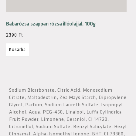
Babarózsa szappan rózsa illóolajjal, 100g
2390
Ft
Kosárba
Sodium Bicarbonate, Citric Acid, Monosodium
Citrate, Maltodextrin, Zea Mays Starch, Dipropylene
Glycol, Parfum, Sodium Laureth Sulfate, Isopropyl
Alcohol, Aqua, PEG-450, Linalool, Luffa Cylindrica
Fruit Powder, Limonene, Geraniol, CI 14720,
Citronellol, Sodium Sulfate, Benzyl Salicylate, Hexyl
Cinnamal, Alpha-Isomethyl Ionone, BHT, CI 73360,