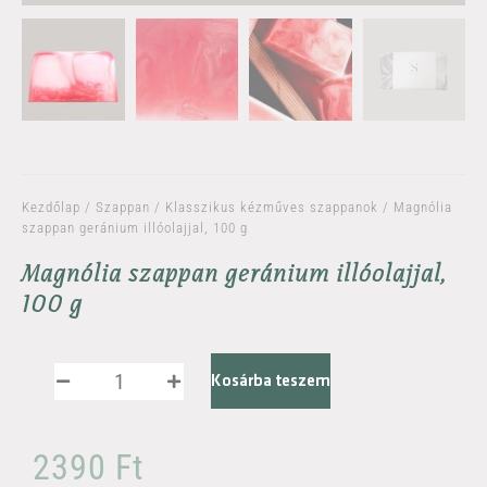
Kezdőlap
/
Szappan
/
Klasszikus kézműves szappanok
/ Magnólia
szappan geránium illóolajjal, 100 g
Magnólia szappan geránium illóolajjal,
100 g
Kosárba teszem
2390
Ft