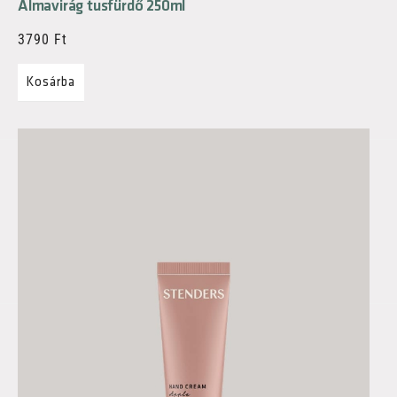
Almavirág tusfürdő 250ml
3790
Ft
Kosárba