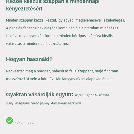
Kézzel készült szappan a mindennapi
kényeztetésért
Minden szappan kézzel készül, így egyedi megjelenésével is különleges.
A piros és fehér színek elegáns kombinációja a prémium minőséget
tükrözi, míg a gyengéd formula minden bőrtípus számára ideális
választás a mindennapi használathoz.
Hogyan használd?
Nedvesítsd meg a bőrödet, habosítsd fel a szappant, majd finoman
masszírozd át vele a bőrt. Ezután langyos vízzel alaposan öblítsd le.
Gyakran vásárolják együtt:
Nyári Zápor tusfürdő
,
,
hab
Magnólia fürdőgolyó
Almavirág kézkrém.
KÉSZLETEN