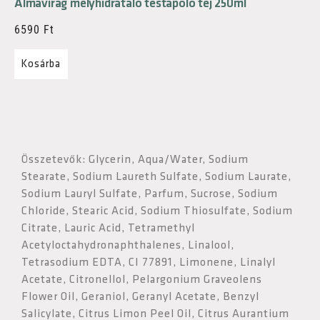
Almavirág mélyhidratáló testápoló tej 250ml
6590
Ft
Kosárba
Összetevők: Glycerin, Aqua/Water, Sodium
Stearate, Sodium Laureth Sulfate, Sodium Laurate,
Sodium Lauryl Sulfate, Parfum, Sucrose, Sodium
Chloride, Stearic Acid, Sodium Thiosulfate, Sodium
Citrate, Lauric Acid, Tetramethyl
Acetyloctahydronaphthalenes, Linalool,
Tetrasodium EDTA, CI 77891, Limonene, Linalyl
Acetate, Citronellol, Pelargonium Graveolens
Flower Oil, Geraniol, Geranyl Acetate, Benzyl
Salicylate, Citrus Limon Peel Oil, Citrus Aurantium