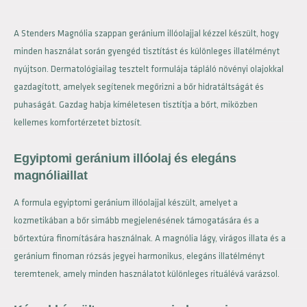
A Stenders Magnólia szappan geránium illóolajjal kézzel készült, hogy
minden használat során gyengéd tisztítást és különleges illatélményt
nyújtson. Dermatológiailag tesztelt formulája tápláló növényi olajokkal
gazdagított, amelyek segítenek megőrizni a bőr hidratáltságát és
puhaságát. Gazdag habja kíméletesen tisztítja a bőrt, miközben
kellemes komfortérzetet biztosít.
Egyiptomi geránium illóolaj és elegáns
magnóliaillat
A formula egyiptomi geránium illóolajjal készült, amelyet a
kozmetikában a bőr simább megjelenésének támogatására és a
bőrtextúra finomítására használnak. A magnólia lágy, virágos illata és a
geránium finoman rózsás jegyei harmonikus, elegáns illatélményt
teremtenek, amely minden használatot különleges rituálévá varázsol.